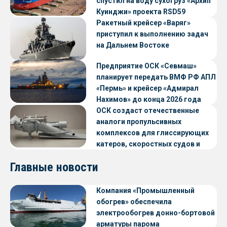
спустил на воду сухогруз «Архип
Куинджи» проекта RSD59
Ракетный крейсер «Варяг»
приступил к выполнению задач
на Дальнем Востоке
Предприятие ОСК «Севмаш»
планирует передать ВМФ РФ АПЛ
«Пермь» и крейсер «Адмирал
Нахимов» до конца 2026 года
ОСК создаст отечественные
аналоги пропульсивных
комплексов для глиссирующих
катеров, скоростных судов и
судов с малой осадкой
Главные новости
Компания «Промышленный
обогрев» обеспечила
электрообогрев донно-бортовой
арматуры парома