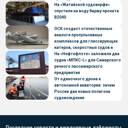
«Петропавловск» проекта CNF22
На «Жатайской судоверфи»
спустили на воду баржу проекта
В2040
ОСК создаст отечественные
аналоги пропульсивных
комплексов для глиссирующих
катеров, скоростных судов и
судов с малой осадкой
На «Нефтефлоте» заложили два
судна «МПКС-L» для Самарского
речного пассажирского
предприятия
От одиночного дрона к
автономной акватории: зачем
России два новых полигона
судовождения
Последние новости и ежедневные дайджесты