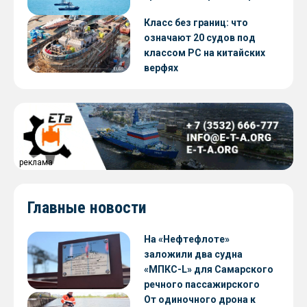
Класс без границ: что
означают 20 судов под
классом РС на китайских
верфях
реклама
Главные новости
На «Нефтефлоте»
заложили два судна
«МПКС-L» для Самарского
речного пассажирского
предприятия
От одиночного дрона к