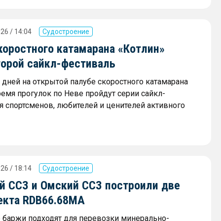
26 / 14:04
Судостроение
коростного катамарана «Котлин»
торой сайкл-фестиваль
х дней на открытой палубе скоростного катамарана
ремя прогулок по Неве пройдут серии сайкл-
я спортсменов, любителей и ценителей активного
26 / 18:14
Судостроение
й ССЗ и Омский ССЗ построили две
екта RDB66.68МА
баржи подходят для перевозки минерально-