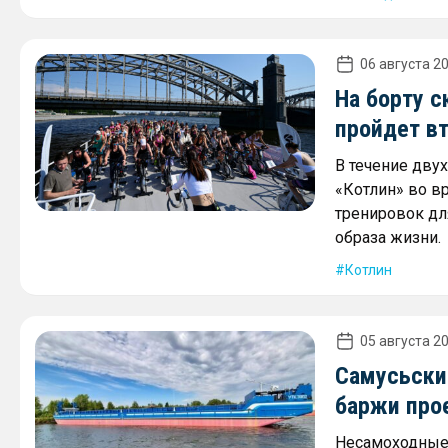
06 августа 20
На борту с
пройдет в
В течение дву
«Котлин» во в
тренировок дл
образа жизни.
Котлин
05 августа 20
Самусьски
баржи про
Несамоходные 