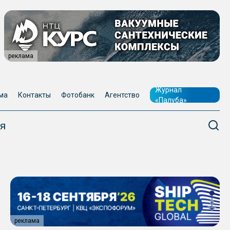
реклама
Журнал
ма
Контакты
Фотобанк
Агентство
«Палуба»
я
реклама