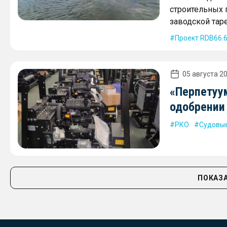
строительных г
заводской таре
Проект RDB66.
05 августа 20
«Перпетуу
одобрении
РКО
Судовые
ПОКАЗА