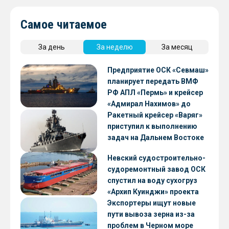
Самое читаемое
За день
За неделю
За месяц
Предприятие ОСК «Севмаш»
планирует передать ВМФ
РФ АПЛ «Пермь» и крейсер
«Адмирал Нахимов» до
конца 2026 года
Ракетный крейсер «Варяг»
приступил к выполнению
задач на Дальнем Востоке
Невский судостроительно-
судоремонтный завод ОСК
спустил на воду сухогруз
«Архип Куинджи» проекта
RSD59
Экспортеры ищут новые
пути вывоза зерна из-за
проблем в Черном море