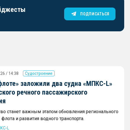
айджесты
ПОДПИСАТЬСЯ
26 / 14:38
Судостроение
флоте» заложили два судна «МПКС-L»
ского речного пассажирского
ия
тво станет важным этапом обновления регионального
флота и развития водного транспорта.
КС-L