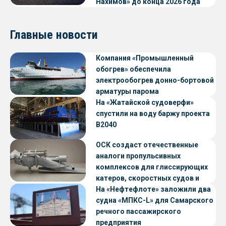
Нахимов» до конца 2026 года
Главные новости
Компания «Промышленный
обогрев» обеспечила
электрообогрев донно-бортовой
арматуры парома
«Петропавловск» проекта CNF22
На «Жатайской судоверфи»
спустили на воду баржу проекта
В2040
ОСК создаст отечественные
аналоги пропульсивных
комплексов для глиссирующих
катеров, скоростных судов и
судов с малой осадкой
На «Нефтефлоте» заложили два
судна «МПКС-L» для Самарского
речного пассажирского
предприятия