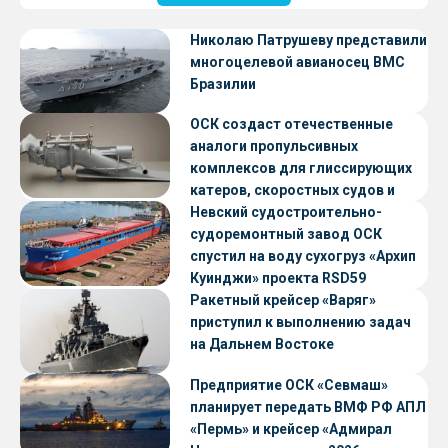
Николаю Патрушеву представили
многоцелевой авианосец ВМС
Бразилии
ОСК создаст отечественные
аналоги пропульсивных
комплексов для глиссирующих
катеров, скоростных судов и
судов с малой осадкой
Невский судостроительно-
судоремонтный завод ОСК
спустил на воду сухогруз «Архип
Куинджи» проекта RSD59
Ракетный крейсер «Варяг»
приступил к выполнению задач
на Дальнем Востоке
Предприятие ОСК «Севмаш»
планирует передать ВМФ РФ АПЛ
«Пермь» и крейсер «Адмирал