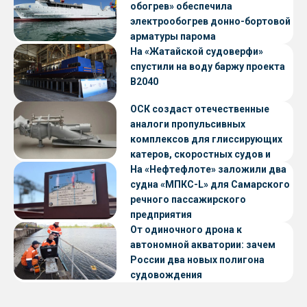
обогрев» обеспечила
электрообогрев донно-бортовой
арматуры парома
«Петропавловск» проекта CNF22
На «Жатайской судоверфи»
спустили на воду баржу проекта
В2040
ОСК создаст отечественные
аналоги пропульсивных
комплексов для глиссирующих
катеров, скоростных судов и
судов с малой осадкой
На «Нефтефлоте» заложили два
судна «МПКС-L» для Самарского
речного пассажирского
предприятия
От одиночного дрона к
автономной акватории: зачем
России два новых полигона
судовождения