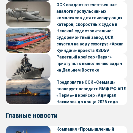
ОСК создаст отечественные
аналоги пропульсивных
комплексов для глиссирующих
катеров, скоростных судов и
судов с малой осадкой
Невский судостроительно-
судоремонтный завод ОСК
спустил на воду сухогруз «Архип
Куинджи» проекта RSD59
Ракетный крейсер «Варяг»
приступил к выполнению задач
на Дальнем Востоке
Предприятие ОСК «Севмаш»
планирует передать ВМФ РФ АПЛ
«Пермь» и крейсер «Адмирал
Нахимов» до конца 2026 года
Главные новости
Компания «Промышленный