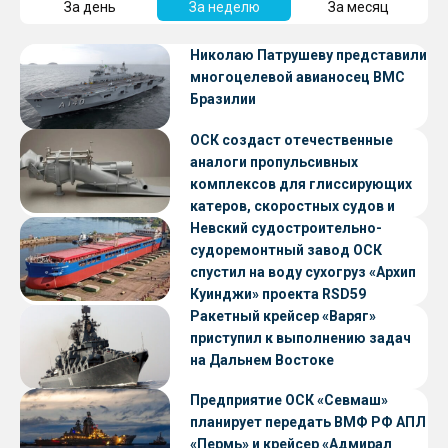
За день
За неделю
За месяц
Николаю Патрушеву представили
многоцелевой авианосец ВМС
Бразилии
ОСК создаст отечественные
аналоги пропульсивных
комплексов для глиссирующих
катеров, скоростных судов и
судов с малой осадкой
Невский судостроительно-
судоремонтный завод ОСК
спустил на воду сухогруз «Архип
Куинджи» проекта RSD59
Ракетный крейсер «Варяг»
приступил к выполнению задач
на Дальнем Востоке
Предприятие ОСК «Севмаш»
планирует передать ВМФ РФ АПЛ
«Пермь» и крейсер «Адмирал