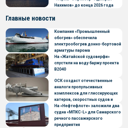
Нахимов» до конца 2026 года
Главные новости
Компания «Промышленный
обогрев» обеспечила
электрообогрев донно-бортовой
арматуры парома
«Петропавловск» проекта CNF22
На «Жатайской судоверфи»
спустили на воду баржу проекта
В2040
ОСК создаст отечественные
аналоги пропульсивных
комплексов для глиссирующих
катеров, скоростных судов и
судов с малой осадкой
На «Нефтефлоте» заложили два
судна «МПКС-L» для Самарского
речного пассажирского
предприятия