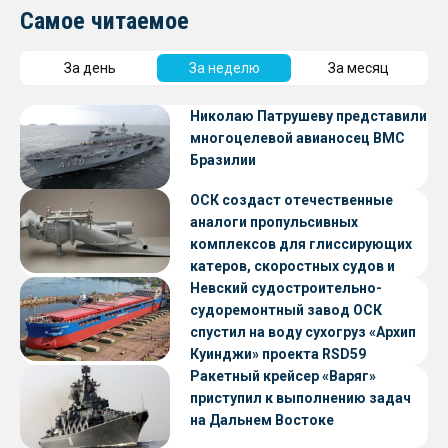
Самое читаемое
За день
За неделю
За месяц
Николаю Патрушеву представили
многоцелевой авианосец ВМС
Бразилии
ОСК создаст отечественные
аналоги пропульсивных
комплексов для глиссирующих
катеров, скоростных судов и
судов с малой осадкой
Невский судостроительно-
судоремонтный завод ОСК
спустил на воду сухогруз «Архип
Куинджи» проекта RSD59
Ракетный крейсер «Варяг»
приступил к выполнению задач
на Дальнем Востоке