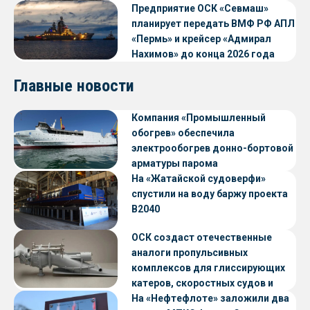
Предприятие ОСК «Севмаш»
планирует передать ВМФ РФ АПЛ
«Пермь» и крейсер «Адмирал
Нахимов» до конца 2026 года
Главные новости
Компания «Промышленный
обогрев» обеспечила
электрообогрев донно-бортовой
арматуры парома
«Петропавловск» проекта CNF22
На «Жатайской судоверфи»
спустили на воду баржу проекта
В2040
ОСК создаст отечественные
аналоги пропульсивных
комплексов для глиссирующих
катеров, скоростных судов и
судов с малой осадкой
На «Нефтефлоте» заложили два