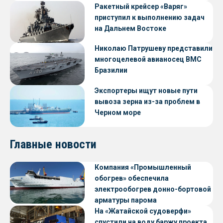
Ракетный крейсер «Варяг»
приступил к выполнению задач
на Дальнем Востоке
Николаю Патрушеву представили
многоцелевой авианосец ВМС
Бразилии
Экспортеры ищут новые пути
вывоза зерна из-за проблем в
Черном море
Главные новости
Компания «Промышленный
обогрев» обеспечила
электрообогрев донно-бортовой
арматуры парома
«Петропавловск» проекта CNF22
На «Жатайской судоверфи»
спустили на воду баржу проекта