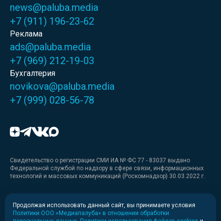
news@paluba.media
+7 (911) 196-23-62
Реклама
ads@paluba.media
+7 (969) 212-19-03
Бухгалтерия
novikova@paluba.media
+7 (999) 028-56-78
Свидетельство о регистрации СМИ ИА № ФС 77 - 83037 выдано
Федеральной службой по надзору в сфере связи, информационных
технологий и массовых коммуникаций (Роскомнадзор) 30.03.2022 г.
Медиакит
Продолжая использовать данный сайт, вы принимаете условия
Политики ООО «Медиапалуба» в отношении обработки
Медиакит для печати
персональных данных
,
Политики использования файлов cookies
и