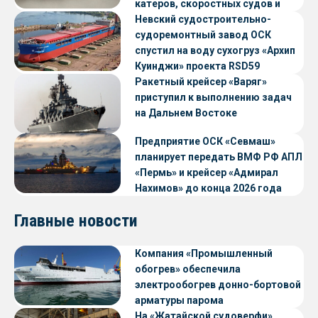
катеров, скоростных судов и
судов с малой осадкой
Невский судостроительно-
судоремонтный завод ОСК
спустил на воду сухогруз «Архип
Куинджи» проекта RSD59
Ракетный крейсер «Варяг»
приступил к выполнению задач
на Дальнем Востоке
Предприятие ОСК «Севмаш»
планирует передать ВМФ РФ АПЛ
«Пермь» и крейсер «Адмирал
Нахимов» до конца 2026 года
Главные новости
Компания «Промышленный
обогрев» обеспечила
электрообогрев донно-бортовой
арматуры парома
«Петропавловск» проекта CNF22
На «Жатайской судоверфи»