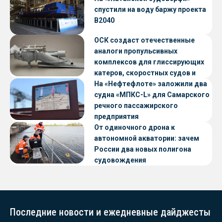
спустили на воду баржу проекта
В2040
ОСК создаст отечественные
аналоги пропульсивных
комплексов для глиссирующих
катеров, скоростных судов и
судов с малой осадкой
На «Нефтефлоте» заложили два
судна «МПКС-L» для Самарского
речного пассажирского
предприятия
От одиночного дрона к
автономной акватории: зачем
России два новых полигона
судовождения
Последние новости и ежедневные дайджесты