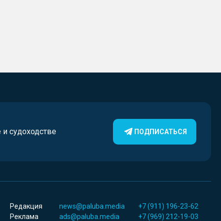
е и судоходстве
ПОДПИСАТЬСЯ
Редакция
news@paluba.media
+7 (911) 196-23-62
Реклама
ads@paluba.media
+7 (969) 212-19-03