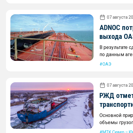
07 августа 20
ADNOC пот
выхода ОА
В результате 
по данным аген
ОАЭ
07 августа 20
РЖД отмет
транспорт
Основной прир
объемы грузоп
МТК Север – Ю