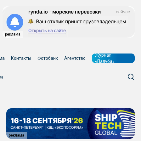
реклама
Журнал
ма
Контакты
Фотобанк
Агентство
«Палуба»
я
реклама