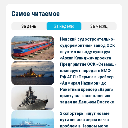
Самое читаемое
За день
За неделю
За месяц
Невский судостроительно-
судоремонтный завод ОСК
спустил на воду сухогруз
«Архип Куинджи» проекта
RSD59
Предприятие ОСК «Севмаш»
планирует передать ВМФ
РФ АПЛ «Пермь» и крейсер
«Адмирал Нахимов» до
конца 2026 года
Ракетный крейсер «Варяг»
приступил к выполнению
задач на Дальнем Востоке
Экспортеры ищут новые
пути вывоза зерна из-за
проблем в Черном море