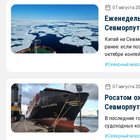
07 августа 20
Еженедель
Севморпути
Китай на Севм
ранее: если по
октябре контей
Северный морс
07 августа 20
Росатом о
Севморпути
В последние г
судоходных ко
Северный морс