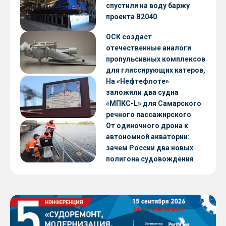
CNF22
спустили на воду баржу
проекта В2040
ОСК создаст
отечественные аналоги
пропульсивных комплексов
для глиссирующих катеров,
скоростных судов и судов с
На «Нефтефлоте»
малой осадкой
заложили два судна
«МПКС-L» для Самарского
речного пассажирского
предприятия
От одиночного дрона к
автономной акватории:
зачем России два новых
полигона судовождения