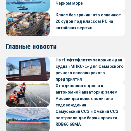
Черном море
Класс без границ: что означают
20 судов под классом РС на
китайских верфях
Главные новости
На «Нефтефлоте» заложили два
судна «МПКС-L» для Самарского
речного пассажирского
предприятия
От одиночного дрона к
автономной акватории: зачем
России два новых полигона
судовождения
Самусьский ССЗ и Омский ССЗ
построили две баржи проекта
RDB66.68МА