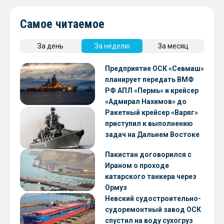
Самое читаемое
За день
За неделю
За месяц
Предприятие ОСК «Севмаш»
планирует передать ВМФ
РФ АПЛ «Пермь» и крейсер
«Адмирал Нахимов» до
конца 2026 года
Ракетный крейсер «Варяг»
приступил к выполнению
задач на Дальнем Востоке
Пакистан договорился с
Ираном о проходе
катарского танкера через
Ормуз
Невский судостроительно-
судоремонтный завод ОСК
спустил на воду сухогруз