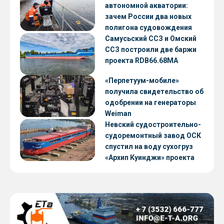
автономной акватории:
зачем России два новых
полигона судовождения
Самусьский ССЗ и Омский
ССЗ построили две баржи
проекта RDB66.68МА
«Перпетуум-мобиле»
получила свидетельство об
одобрении на генераторы
Weiman
Невский судостроительно-
судоремонтный завод ОСК
спустил на воду сухогруз
«Архип Куинджи» проекта
RSD59