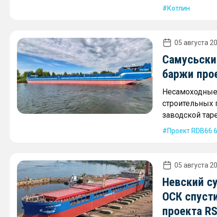
Котлин
05 августа 20
Самусьски
баржи про
Несамоходные 
строительных г
заводской таре
Проект RDB66.
05 августа 20
Невский с
ОСК спусти
проекта R