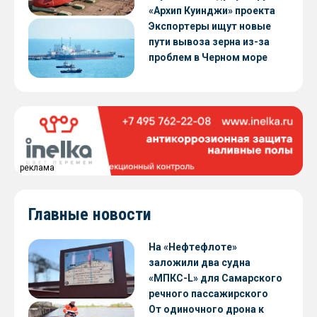
«Архип Куинджи» проекта
RSD59
Экспортеры ищут новые
пути вывоза зерна из-за
проблем в Черном море
реклама
Главные новости
На «Нефтефлоте»
заложили два судна
«МПКС-L» для Самарского
речного пассажирского
предприятия
От одиночного дрона к