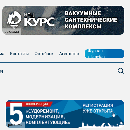
реклама
Журнал
ма
Контакты
Фотобанк
Агентство
«Палуба»
я
реклама