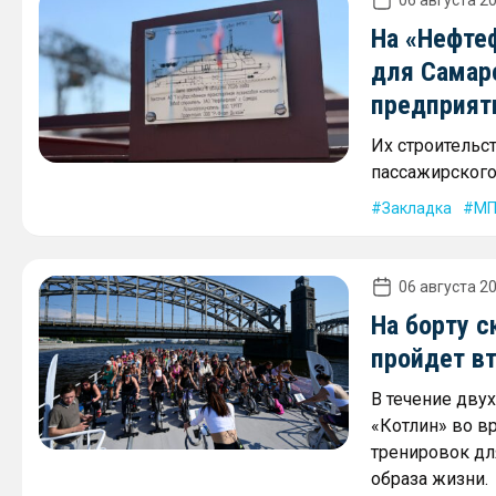
На «Нефте
для Самар
предприят
Их строительс
пассажирского 
Закладка
МП
06 августа 20
На борту с
пройдет в
В течение дву
«Котлин» во в
тренировок дл
образа жизни.