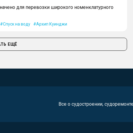
начено для перевозки широкого номенклатурного
Спуск на воду
Архип Куинджи
ТЬ ЕЩЁ
Все о судостроении, судоремонт