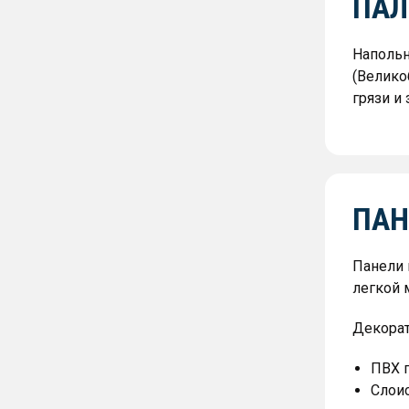
ПАЛ
Напольн
(Велико
грязи и
ПАН
Панели 
легкой 
Декорат
ПВХ 
Слоис