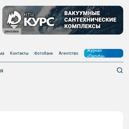
реклама
Журнал
ма
Контакты
Фотобанк
Агентство
«Палуба»
я