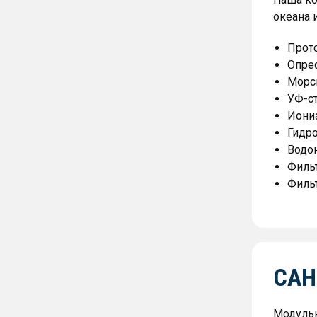
океана 
Прот
Опрес
Морс
УФ-с
Иони
Гидр
Водо
Филь
Филь
САН
Модульн