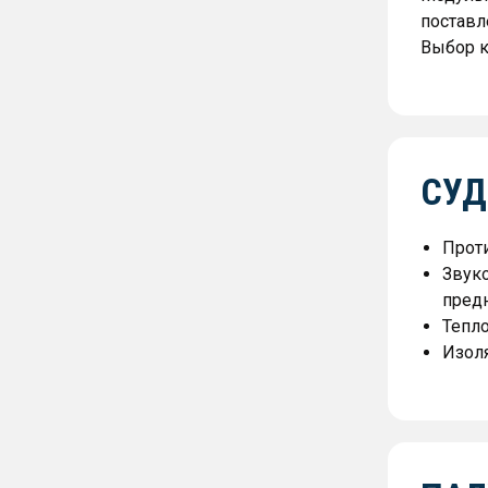
поставл
Выбор к
СУД
Прот
Звуко
предн
Тепло
Изол