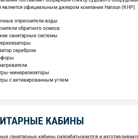
и является официальным дилером компании Hansun (КНР).
очные опреснители воды
нители обратного осмоса
кие санитарные системы
терилизаторы
затор серебром
офоры
нагреватели
тры-минерализаторы
тры с активированным углем
ИТАРНЫЕ КАБИНЫ
ые санитарные кабины разрабатываются и изготавливаются