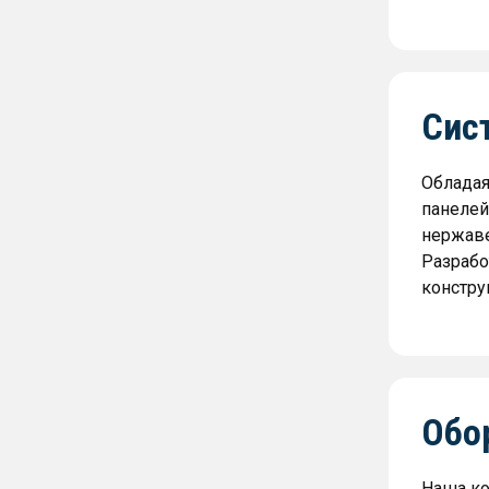
Сис
Обладая
панелей
нержаве
Разрабо
констру
Обо
Наша ко