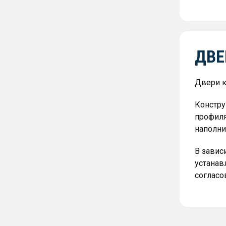
ДВЕ
Двери к
Констру
профиля
наполни
В завис
устанав
согласо