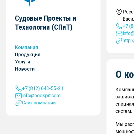
Росс
Судовые Проекты и
Васи
Технологии (СПиТ)
+7 (
info
http:
Компания
Продукция
Услуги
Новости
О к
+7 (812) 643-55-21
Компани
info@ooospit.com
зашивки
Сайт компании
специал
систем.
Мы расп
мощност