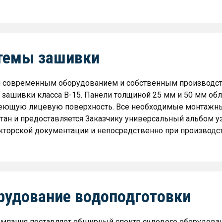
темы зашивки
 современным оборудованием и собственным производст
 зашивки класса B-15. Панели толщиной 25 мм и 50 мм о
ющую лицевую поверхность. Все необходимые монтажные
тан и предоставляется Заказчику универсальный альбом у
кторской документации и непосредственно при производст
рудование водоподготовки
мпания поставляет обширный спектр судового оборудова