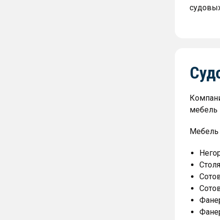
судовых
Суд
Компани
мебель 
Мебель 
Него
Столя
Сото
Сото
Фане
Фане