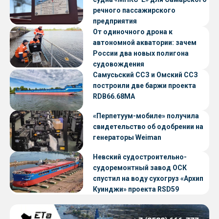
речного пассажирского
предприятия
От одиночного дрона к
автономной акватории: зачем
России два новых полигона
судовождения
Самусьский ССЗ и Омский ССЗ
построили две баржи проекта
RDB66.68МА
«Перпетуум-мобиле» получила
свидетельство об одобрении на
генераторы Weiman
Невский судостроительно-
судоремонтный завод ОСК
спустил на воду сухогруз «Архип
Куинджи» проекта RSD59