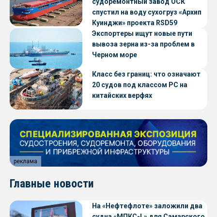
судоремонтный завод ОСК
спустил на воду сухогруз «Архип
Куинджи» проекта RSD59
Экспортеры ищут новые пути
вывоза зерна из-за проблем в
Черном море
Класс без границ: что означают
20 судов под классом РС на
китайских верфях
реклама
Главные новости
На «Нефтефлоте» заложили два
судна «МПКС-L» для Самарского