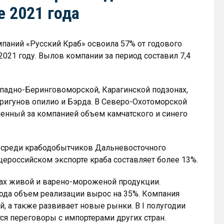
е 2021 года
мпаний «Русский Краб» освоила 57% от годового
021 году. Вылов компании за период составил 7,4
ападно-Беринговоморской, Карагинской подзонах,
тригунов опилио и Бэрда. В Северо-Охотоморской
ленный за компанией объем камчатского и синего
т среди крабодобытчиков Дальневосточного
ероссийском экспорте краба составляет более 13%.
ках живой и варено-мороженой продукции.
ода объем реализации вырос на 35%. Компания
й, а также развивает новые рынки. В I полугодии
ся переговоры с импортерами других стран.