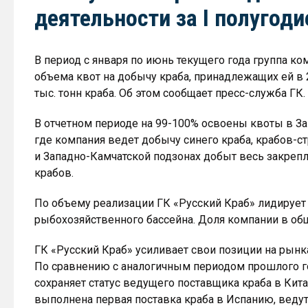
деятельности за I полугоди
В период с января по июнь текущего года группа ко
объема квот на добычу краба, принадлежащих ей в 2
тыс. тонн краба. Об этом сообщает пресс-служба ГК.
В отчетном периоде на 99-100% освоены квоты в З
где компания ведет добычу синего краба, крабов-с
и Западно-Камчатской подзонах добыт весь закреп
крабов.
По объему реализации ГК «Русский Краб» лидируе
рыбохозяйственного бассейна. Доля компании в общ
ГК «Русский Краб» усиливает свои позиции на рын
По сравнению с аналогичным периодом прошлого г
сохраняет статус ведущего поставщика краба в Кита
выполнена первая поставка краба в Испанию, ведут