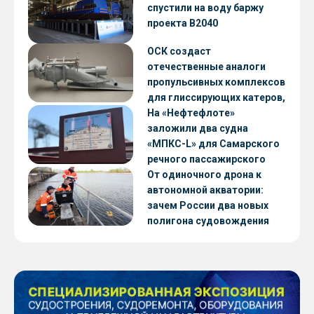
CNF22
спустили на воду баржу
проекта В2040
ОСК создаст
отечественные аналоги
пропульсивных комплексов
для глиссирующих катеров,
скоростных судов и судов с
На «Нефтефлоте»
малой осадкой
заложили два судна
«МПКС-L» для Самарского
речного пассажирского
предприятия
От одиночного дрона к
автономной акватории:
зачем России два новых
полигона судовождения