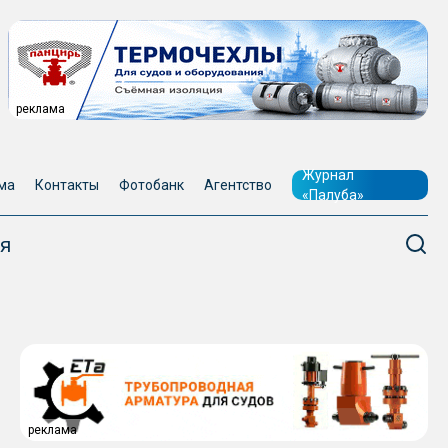
реклама
Журнал
ма
Контакты
Фотобанк
Агентство
«Палуба»
я
реклама