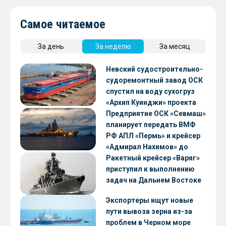
Самое читаемое
За день
За неделю
За месяц
Невский судостроительно-
судоремонтный завод ОСК
спустил на воду сухогруз
«Архип Куинджи» проекта
RSD59
Предприятие ОСК «Севмаш»
планирует передать ВМФ
РФ АПЛ «Пермь» и крейсер
«Адмирал Нахимов» до
конца 2026 года
Ракетный крейсер «Варяг»
приступил к выполнению
задач на Дальнем Востоке
Экспортеры ищут новые
пути вывоза зерна из-за
проблем в Черном море