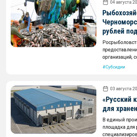
04 августа 20
Рыбохозяй
Черноморс
рублей по
Росрыболовств
предоставлени
организаций, 
Субсидии
03 августа 20
«Русский 
для хране
В единый прои
площадка для
специализиров