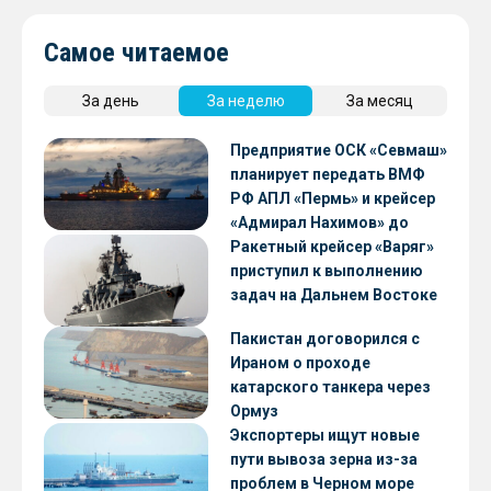
Самое читаемое
За день
За неделю
За месяц
Предприятие ОСК «Севмаш»
планирует передать ВМФ
РФ АПЛ «Пермь» и крейсер
«Адмирал Нахимов» до
конца 2026 года
Ракетный крейсер «Варяг»
приступил к выполнению
задач на Дальнем Востоке
Пакистан договорился с
Ираном о проходе
катарского танкера через
Ормуз
Экспортеры ищут новые
пути вывоза зерна из-за
проблем в Черном море