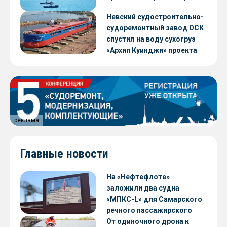
Невский судостроительно-
судоремонтный завод ОСК
спустил на воду сухогруз
«Архип Куинджи» проекта
RSD59
реклама
Главные новости
На «Нефтефлоте»
заложили два судна
«МПКС-L» для Самарского
речного пассажирского
предприятия
От одиночного дрона к