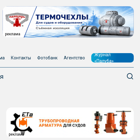
реклама
Журнал
ма
Контакты
Фотобанк
Агентство
«Палуба»
я
реклама