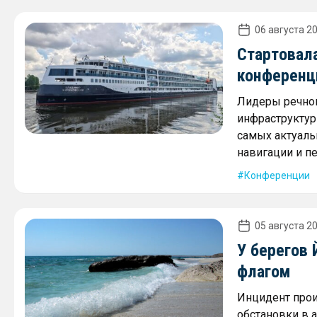
06 августа 20
Стартовал
конференц
Лидеры речног
инфраструктур
самых актуаль
навигации и п
Конференции
05 августа 20
У берегов
флагом
Инцидент про
обстановки в 