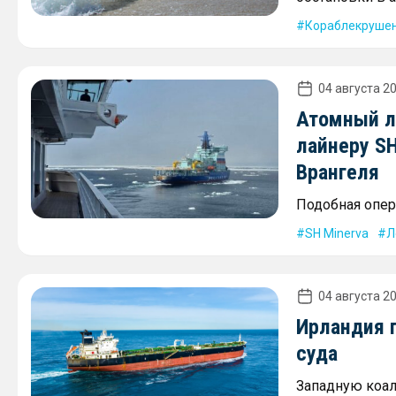
Кораблекруше
04 августа 20
Атомный л
лайнеру SH
Врангеля
Подобная опер
SH Minerva
Л
04 августа 20
Ирландия 
суда
Западную коал