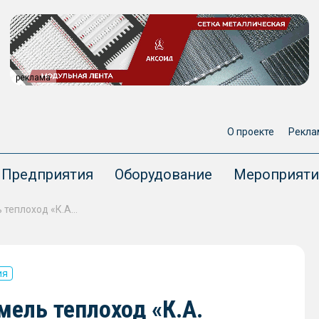
реклама
О проекте
Рекла
Предприятия
Оборудование
Мероприяти
В Ладожском озере сел на мель теплоход «К.А. Тимирязев»
ия
мель теплоход «К.А.