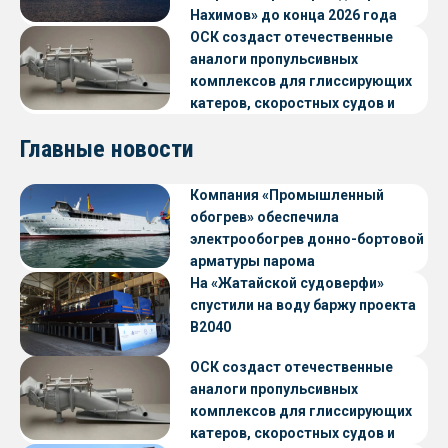
Нахимов» до конца 2026 года
ОСК создаст отечественные
аналоги пропульсивных
комплексов для глиссирующих
катеров, скоростных судов и
судов с малой осадкой
Главные новости
Компания «Промышленный
обогрев» обеспечила
электрообогрев донно-бортовой
арматуры парома
«Петропавловск» проекта CNF22
На «Жатайской судоверфи»
спустили на воду баржу проекта
В2040
ОСК создаст отечественные
аналоги пропульсивных
комплексов для глиссирующих
катеров, скоростных судов и