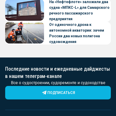
судов с малой осадкой
На «Нефтефлоте» заложили два
судна «МПКС-L» для Самарского
речного пассажирского
предприятия
От одиночного дрона к
автономной акватории: зачем
России два новых полигона
судовождения
Последние новости и ежедневные дайджесты
в нашем телеграм-канале
Все о судостроении, судоремонте и судоходстве
ПОДПИСАТЬСЯ