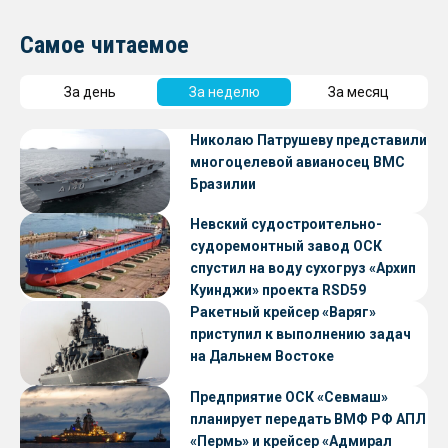
Самое читаемое
За день
За неделю
За месяц
Николаю Патрушеву представили
многоцелевой авианосец ВМС
Бразилии
Невский судостроительно-
судоремонтный завод ОСК
спустил на воду сухогруз «Архип
Куинджи» проекта RSD59
Ракетный крейсер «Варяг»
приступил к выполнению задач
на Дальнем Востоке
Предприятие ОСК «Севмаш»
планирует передать ВМФ РФ АПЛ
«Пермь» и крейсер «Адмирал