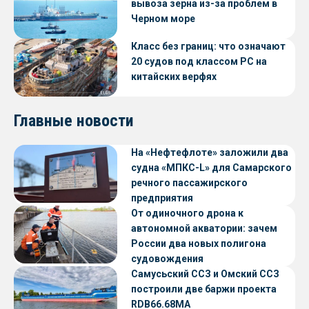
вывоза зерна из-за проблем в
Черном море
Класс без границ: что означают
20 судов под классом РС на
китайских верфях
Главные новости
На «Нефтефлоте» заложили два
судна «МПКС-L» для Самарского
речного пассажирского
предприятия
От одиночного дрона к
автономной акватории: зачем
России два новых полигона
судовождения
Самусьский ССЗ и Омский ССЗ
построили две баржи проекта
RDB66.68МА