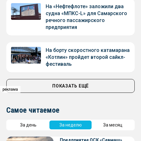
На «Нефтефлоте» заложили два
судна «МПКС-L» для Самарского
речного пассажирского
предприятия
На борту скоростного катамарана
«Котлин» пройдет второй сайкл-
фестиваль
ПОКАЗАТЬ ЕЩЁ
реклама
реклама
Самое читаемое
За день
За неделю
За месяц
Предприятие ОСК «Севмаш»