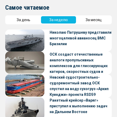
Самое читаемое
За день
За неделю
За месяц
Николаю Патрушеву представили
многоцелевой авианосец ВМС
Бразилии
ОСК создаст отечественные
аналоги пропульсивных
комплексов для глиссирующих
катеров, скоростных судов и
судов с малой осадкой
Невский судостроительно-
судоремонтный завод ОСК
спустил на воду сухогруз «Архип
Куинджи» проекта RSD59
Ракетный крейсер «Варяг»
приступил к выполнению задач
на Дальнем Востоке