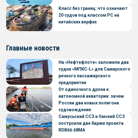
Класс без границ: что означают
20 судов под классом РС на
китайских верфях
Главные новости
На «Нефтефлоте» заложили два
судна «МПКС-L» для Самарского
речного пассажирского
предприятия
От одиночного дрона к
автономной акватории: зачем
России два новых полигона
судовождения
Самусьский ССЗ и Омский ССЗ
построили две баржи проекта
RDB66.68МА