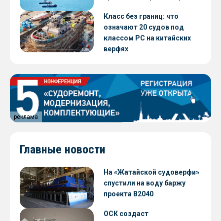
Класс без границ: что
означают 20 судов под
классом РС на китайских
верфях
реклама
Главные новости
На «Жатайской судоверфи»
спустили на воду баржу
проекта В2040
ОСК создаст