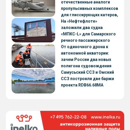
отечественные аналоги
пропульсивных комплексов
для глиссирующих катеров,
скоростных судов и судов с
На «Нефтефлоте»
малой осадкой
заложили два судна
«МПКС-L» для Самарского
речного пассажирского
предприятия
От одиночного дрона к
автономной акватории:
зачем России два новых
полигона судовождения
Самусьский ССЗ и Омский
ССЗ построили две баржи
проекта RDB66.68МА