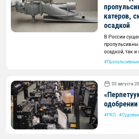
пропульси
катеров, с
осадкой
В России суще
пропульсивным
осадкой, так 
Пропульсивные
05 августа 20
«Перпетуу
одобрении
РКО
Судовые