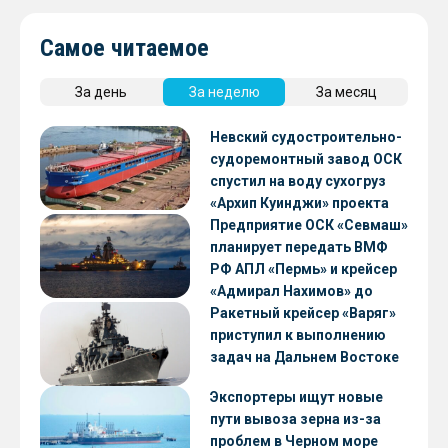
Самое читаемое
За день
За неделю
За месяц
Невский судостроительно-
судоремонтный завод ОСК
спустил на воду сухогруз
«Архип Куинджи» проекта
RSD59
Предприятие ОСК «Севмаш»
планирует передать ВМФ
РФ АПЛ «Пермь» и крейсер
«Адмирал Нахимов» до
конца 2026 года
Ракетный крейсер «Варяг»
приступил к выполнению
задач на Дальнем Востоке
Экспортеры ищут новые
пути вывоза зерна из-за
проблем в Черном море