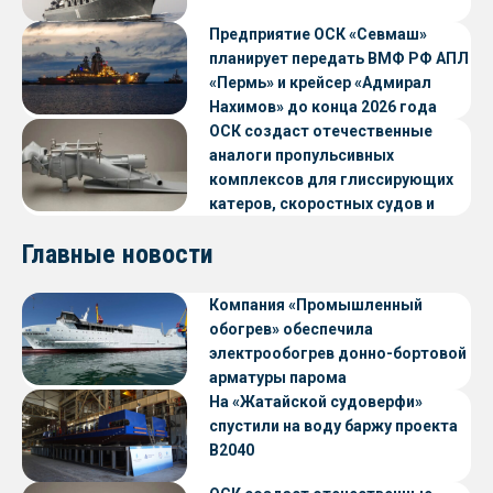
Предприятие ОСК «Севмаш»
планирует передать ВМФ РФ АПЛ
«Пермь» и крейсер «Адмирал
Нахимов» до конца 2026 года
ОСК создаст отечественные
аналоги пропульсивных
комплексов для глиссирующих
катеров, скоростных судов и
судов с малой осадкой
Главные новости
Компания «Промышленный
обогрев» обеспечила
электрообогрев донно-бортовой
арматуры парома
«Петропавловск» проекта CNF22
На «Жатайской судоверфи»
спустили на воду баржу проекта
В2040