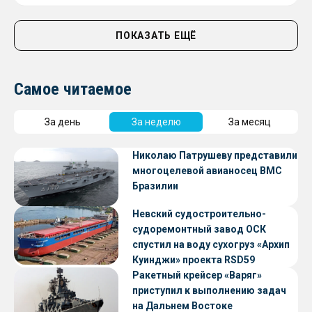
ПОКАЗАТЬ ЕЩЁ
Самое читаемое
За день
За неделю
За месяц
Николаю Патрушеву представили
многоцелевой авианосец ВМС
Бразилии
Невский судостроительно-
судоремонтный завод ОСК
спустил на воду сухогруз «Архип
Куинджи» проекта RSD59
Ракетный крейсер «Варяг»
приступил к выполнению задач
на Дальнем Востоке