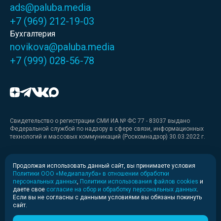
ads@paluba.media
+7 (969) 212-19-03
Бухгалтерия
novikova@paluba.media
+7 (999) 028-56-78
Свидетельство о регистрации СМИ ИА № ФС 77 - 83037 выдано
Федеральной службой по надзору в сфере связи, информационных
технологий и массовых коммуникаций (Роскомнадзор) 30.03.2022 г.
Медиакит
Продолжая использовать данный сайт, вы принимаете условия
Политики ООО «Медиапалуба» в отношении обработки
Медиакит для печати
персональных данных
,
Политики использования файлов cookies
и
даете свое
согласие на сбор и обработку персональных данных
.
Если вы не согласны с данными условиями вы обязаны покинуть
Политика конфиденциальности
сайт.
© 2020-2026 Информационное агентство «Медиапалуба»