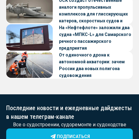
ОСК создаст отечественные
аналоги пропульсивных
комплексов для глиссирующих
катеров, скоростных судов и
судов с малой осадкой
На «Нефтефлоте» заложили два
судна «МПКС-L» для Самарского
речного пассажирского
предприятия
От одиночного дрона к
автономной акватории: зачем
России два новых полигона
судовождения
Последние новости и ежедневные дайджесты
в нашем телеграм-канале
Все о судостроении, судоремонте и судоходстве
ПОДПИСАТЬСЯ