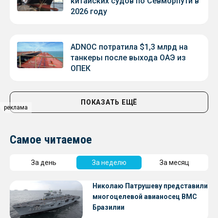
китайских судов по Севморпути в
2026 году
ADNOC потратила $1,3 млрд на
танкеры после выхода ОАЭ из
ОПЕК
ПОКАЗАТЬ ЕЩЁ
реклама
Самое читаемое
За день
За неделю
За месяц
Николаю Патрушеву представили
многоцелевой авианосец ВМС
Бразилии