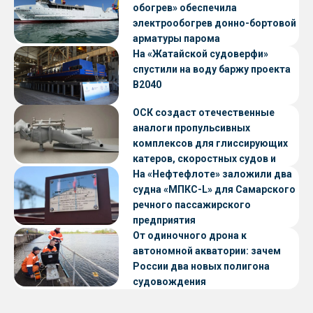
обогрев» обеспечила
электрообогрев донно-бортовой
арматуры парома
«Петропавловск» проекта CNF22
На «Жатайской судоверфи»
спустили на воду баржу проекта
В2040
ОСК создаст отечественные
аналоги пропульсивных
комплексов для глиссирующих
катеров, скоростных судов и
судов с малой осадкой
На «Нефтефлоте» заложили два
судна «МПКС-L» для Самарского
речного пассажирского
предприятия
От одиночного дрона к
автономной акватории: зачем
России два новых полигона
судовождения