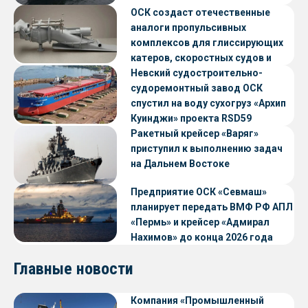
ОСК создаст отечественные
аналоги пропульсивных
комплексов для глиссирующих
катеров, скоростных судов и
судов с малой осадкой
Невский судостроительно-
судоремонтный завод ОСК
спустил на воду сухогруз «Архип
Куинджи» проекта RSD59
Ракетный крейсер «Варяг»
приступил к выполнению задач
на Дальнем Востоке
Предприятие ОСК «Севмаш»
планирует передать ВМФ РФ АПЛ
«Пермь» и крейсер «Адмирал
Нахимов» до конца 2026 года
Главные новости
Компания «Промышленный