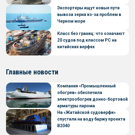
Экспортеры ищут новые пути
вывоза зерна из-за проблем в
Черном море
Класс без границ: что означают
20 судов под классом РС на
китайских верфях
Главные новости
Компания «Промышленный
обогрев» обеспечила
электрообогрев донно-бортовой
арматуры парома
«Петропавловск» проекта CNF22
На «Жатайской судоверфи»
спустили на воду баржу проекта
В2040