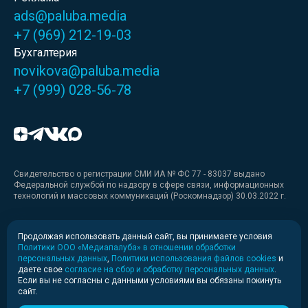
ads@paluba.media
+7 (969) 212-19-03
Бухгалтерия
novikova@paluba.media
+7 (999) 028-56-78
Свидетельство о регистрации СМИ ИА № ФС 77 - 83037 выдано
Федеральной службой по надзору в сфере связи, информационных
технологий и массовых коммуникаций (Роскомнадзор) 30.03.2022 г.
Медиакит
Продолжая использовать данный сайт, вы принимаете условия
Политики ООО «Медиапалуба» в отношении обработки
Медиакит для печати
персональных данных
,
Политики использования файлов cookies
и
даете свое
согласие на сбор и обработку персональных данных
.
Если вы не согласны с данными условиями вы обязаны покинуть
Политика конфиденциальности
сайт.
© 2020-2026 Информационное агентство «Медиапалуба»