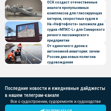
ОСК создаст отечественные
аналоги пропульсивных
комплексов для глиссирующих
катеров, скоростных судов и
судов с малой осадкой
На «Нефтефлоте» заложили два
судна «МПКС-L» для Самарского
речного пассажирского
предприятия
От одиночного дрона к
автономной акватории: зачем
России два новых полигона
судовождения
Последние новости и ежедневные дайджесты
в нашем телеграм-канале
Все о судостроении, судоремонте и судоходстве