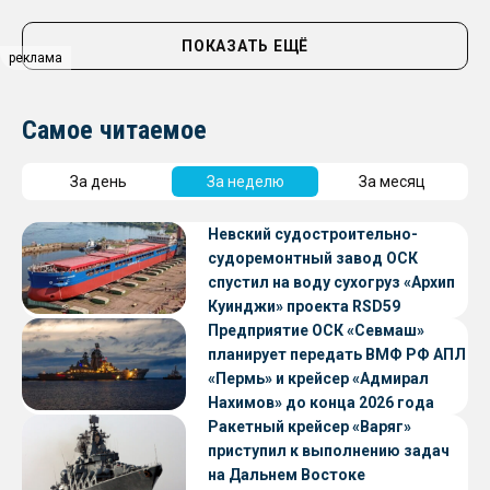
ПОКАЗАТЬ ЕЩЁ
реклама
Самое читаемое
За день
За неделю
За месяц
Невский судостроительно-
судоремонтный завод ОСК
спустил на воду сухогруз «Архип
Куинджи» проекта RSD59
Предприятие ОСК «Севмаш»
планирует передать ВМФ РФ АПЛ
«Пермь» и крейсер «Адмирал
Нахимов» до конца 2026 года
Ракетный крейсер «Варяг»
приступил к выполнению задач
на Дальнем Востоке