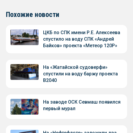
Похожие новости
ЦКБ по СПК имени Р.Е. Алексеева
спустило на воду СПК «Андрей
Байков» проекта «Метеор 120Р»
На «Жатайской судоверфи»
спустили на воду баржу проекта
В2040
На заводе ОСК Севмаш появился
первый мурал
На «Нефтефлоте» заложили два