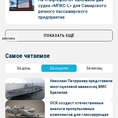
судна «МПКС-L» для Самарского
речного пассажирского
предприятия
ПОКАЗАТЬ ЕЩЁ
реклама
Самое читаемое
За день
За неделю
За месяц
Николаю Патрушеву представили
многоцелевой авианосец ВМС
Бразилии
ОСК создаст отечественные
аналоги пропульсивных
комплексов для глиссирующих