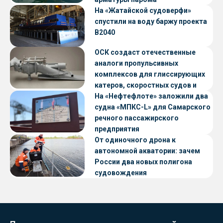
«Петропавловск» проекта CNF22
На «Жатайской судоверфи»
спустили на воду баржу проекта
В2040
ОСК создаст отечественные
аналоги пропульсивных
комплексов для глиссирующих
катеров, скоростных судов и
судов с малой осадкой
На «Нефтефлоте» заложили два
судна «МПКС-L» для Самарского
речного пассажирского
предприятия
От одиночного дрона к
автономной акватории: зачем
России два новых полигона
судовождения