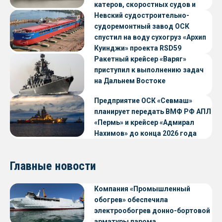
катеров, скоростных судов и
судов с малой осадкой
Невский судостроительно-
судоремонтный завод ОСК
спустил на воду сухогруз «Архип
Куинджи» проекта RSD59
Ракетный крейсер «Варяг»
приступил к выполнению задач
на Дальнем Востоке
Предприятие ОСК «Севмаш»
планирует передать ВМФ РФ АПЛ
«Пермь» и крейсер «Адмирал
Нахимов» до конца 2026 года
Главные новости
Компания «Промышленный
обогрев» обеспечила
электрообогрев донно-бортовой
арматуры парома