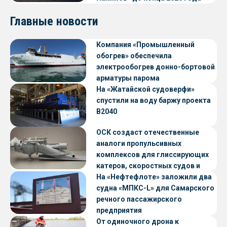
Главные новости
Компания «Промышленный
обогрев» обеспечила
электрообогрев донно-бортовой
арматуры парома
«Петропавловск» проекта CNF22
На «Жатайской судоверфи»
спустили на воду баржу проекта
В2040
ОСК создаст отечественные
аналоги пропульсивных
комплексов для глиссирующих
катеров, скоростных судов и
судов с малой осадкой
На «Нефтефлоте» заложили два
судна «МПКС-L» для Самарского
речного пассажирского
предприятия
От одиночного дрона к