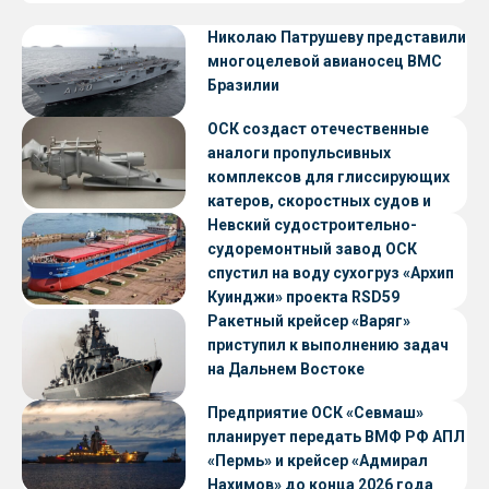
Николаю Патрушеву представили
многоцелевой авианосец ВМС
Бразилии
ОСК создаст отечественные
аналоги пропульсивных
комплексов для глиссирующих
катеров, скоростных судов и
судов с малой осадкой
Невский судостроительно-
судоремонтный завод ОСК
спустил на воду сухогруз «Архип
Куинджи» проекта RSD59
Ракетный крейсер «Варяг»
приступил к выполнению задач
на Дальнем Востоке
Предприятие ОСК «Севмаш»
планирует передать ВМФ РФ АПЛ
«Пермь» и крейсер «Адмирал
Нахимов» до конца 2026 года