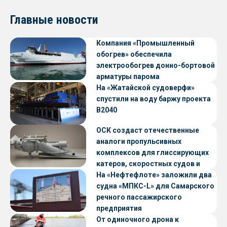
Главные новости
Компания «Промышленный
обогрев» обеспечила
электрообогрев донно-бортовой
арматуры парома
«Петропавловск» проекта CNF22
На «Жатайской судоверфи»
спустили на воду баржу проекта
В2040
ОСК создаст отечественные
аналоги пропульсивных
комплексов для глиссирующих
катеров, скоростных судов и
судов с малой осадкой
На «Нефтефлоте» заложили два
судна «МПКС-L» для Самарского
речного пассажирского
предприятия
От одиночного дрона к