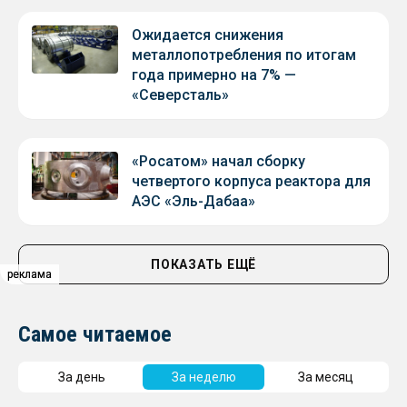
Ожидается снижения
металлопотребления по итогам
года примерно на 7% —
«Северсталь»
«Росатом» начал сборку
четвертого корпуса реактора для
АЭС «Эль-Дабаа»
ПОКАЗАТЬ ЕЩЁ
реклама
реклама
реклама
Самое читаемое
За день
За неделю
За месяц