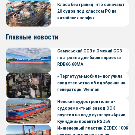
Класс без границ: что означают
20 судов под классом РС на
китайских верфях
Главные новости
Самусьский ССЗ и Омский ССЗ
построили две баржи проекта
RDB66.68МА
«Перпетуум-мобиле» получила
свидетельство об одобрении на
генераторы Weiman
Невский судостроительно-
судоремонтный завод ОСК
спустил на воду сухогруз «Архип
Куинджи» проекта RSD59
Инженерный пластик ZEDEX-100K
применили при создании