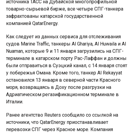
источника ТАСС на Дубайской многопрофильной
товарно-сырьевой бирже, все четыре СПГ-танкера
зафрахтованы катарской государственной
компанией QatarEnergy.
Как следует из данных сервиса для отслеживания
судов Marine Traffic, танкеры Al Ghariya, Al Huwaila и Al
Nuaman, которые 9 и 11 января загрузились на СПГ-
терминале в катарском порту Рас-Лаффан и должны
были отправиться в Суэцкий канал, с 14 января стоят
у побережья Омана. Кроме того, танкер Al Rekayyat
остановился 13 января в северной части Красного
моря, возвращаясь в Доху после разгрузки на
Адриатическом регазификационном терминале в
Италии.
Ранее агентство Reuters сообщило со ссылкой на
источники, что QatarEnergy приостанавливает
перевозки СПГ через Красное море. Компания