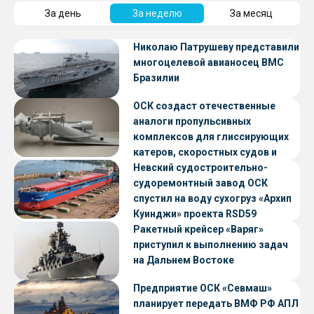
За день
За неделю
За месяц
Николаю Патрушеву представили
многоцелевой авианосец ВМС
Бразилии
ОСК создаст отечественные
аналоги пропульсивных
комплексов для глиссирующих
катеров, скоростных судов и
судов с малой осадкой
Невский судостроительно-
судоремонтный завод ОСК
спустил на воду сухогруз «Архип
Куинджи» проекта RSD59
Ракетный крейсер «Варяг»
приступил к выполнению задач
на Дальнем Востоке
Предприятие ОСК «Севмаш»
планирует передать ВМФ РФ АПЛ