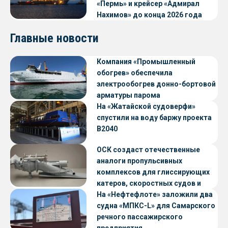
«Пермь» и крейсер «Адмирал
Нахимов» до конца 2026 года
Главные новости
Компания «Промышленный
обогрев» обеспечила
электрообогрев донно-бортовой
арматуры парома
«Петропавловск» проекта CNF22
На «Жатайской судоверфи»
спустили на воду баржу проекта
В2040
ОСК создаст отечественные
аналоги пропульсивных
комплексов для глиссирующих
катеров, скоростных судов и
судов с малой осадкой
На «Нефтефлоте» заложили два
судна «МПКС-L» для Самарского
речного пассажирского
предприятия