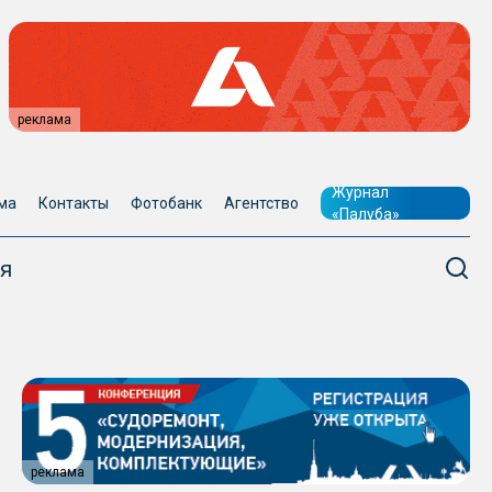
реклама
Журнал
ма
Контакты
Фотобанк
Агентство
«Палуба»
я
реклама