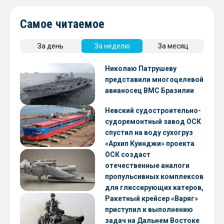
Самое читаемое
За день
За неделю
За месяц
Николаю Патрушеву
представили многоцелевой
авианосец ВМС Бразилии
Невский судостроительно-
судоремонтный завод ОСК
спустил на воду сухогруз
«Архип Куинджи» проекта
RSD59
ОСК создаст
отечественные аналоги
пропульсивных комплексов
для глиссирующих катеров,
скоростных судов и судов с
Ракетный крейсер «Варяг»
малой осадкой
приступил к выполнению
задач на Дальнем Востоке