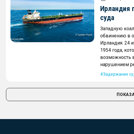
Ирландия 
суда
Западную коал
обвинению в о
Ирландия. 24 
1954 года, ко
возможность в
нарушением ре
Задержание су
ПОКАЗА