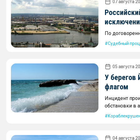
07 августа 20
Российски
исключени
По договоренн
Судебный проц
05 августа 20
У берегов
флагом
Инцидент про
обстановки в 
Кораблекруше
04 августа 20