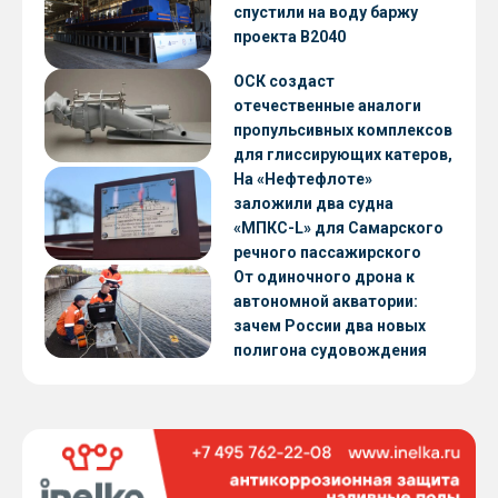
CNF22
спустили на воду баржу
проекта В2040
ОСК создаст
отечественные аналоги
пропульсивных комплексов
для глиссирующих катеров,
скоростных судов и судов с
На «Нефтефлоте»
малой осадкой
заложили два судна
«МПКС-L» для Самарского
речного пассажирского
предприятия
От одиночного дрона к
автономной акватории:
зачем России два новых
полигона судовождения