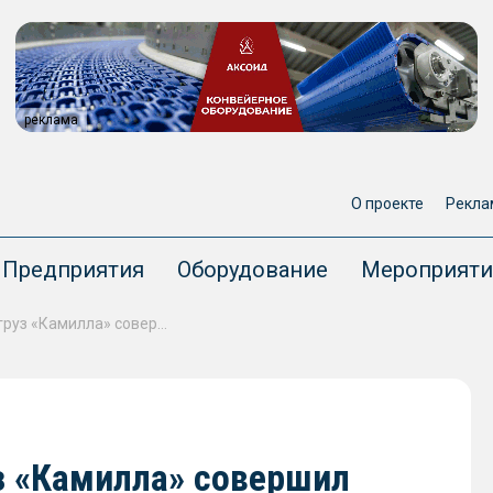
реклама
О проекте
Рекла
Предприятия
Оборудование
Мероприяти
В Ростове-на-Дону сухогруз «Камилла» совершил навал на судно «Пола Алексия»
з «Камилла» совершил