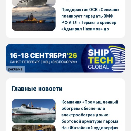
Предприятие ОСК «Севмаш»
планирует передать ВМФ
РФ АПЛ «Пермь» и крейсер
«Адмирал Нахимов» до
конца 2026 года
реклама
Главные новости
Компания «Промышленный
обогрев» обеспечила
электрообогрев донно-
бортовой арматуры парома
«Петропавловск» проекта
На «Жатайской судоверфи»