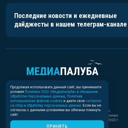
Последние новости и ежедневные
дайджесты в нашем телеграм-канале
Продолжая использовать данный сайт, вы принимаете
условия
Политики ООО «Медиапалуба» в отношении
обработки персональных данных
,
Политики
использования файлов cookies
и даете свое
согласие
на сбор и обработку персональных данных
. Если вы не
согласны с данными условиями вы обязаны покинуть
Свидетельство о регистрации СМИ ИА № ФС 77 - 83037 выдано
сайт.
Федеральной службой по надзору в сфере связи, информационных
технологий и массовых коммуникаций (Роскомнадзор) 30.03.2022 г.
ПРИНЯТЬ