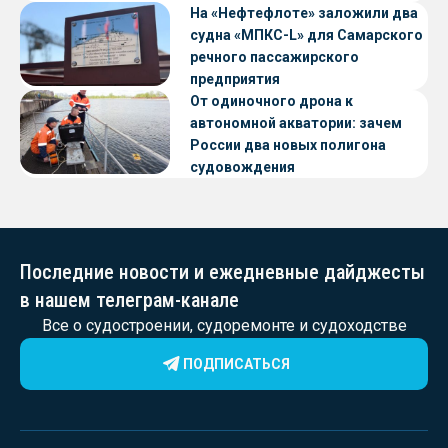
судов с малой осадкой
На «Нефтефлоте» заложили два
судна «МПКС-L» для Самарского
речного пассажирского
предприятия
От одиночного дрона к
автономной акватории: зачем
России два новых полигона
судовождения
Последние новости и ежедневные дайджесты
в нашем телеграм-канале
Все о судостроении, судоремонте и судоходстве
ПОДПИСАТЬСЯ