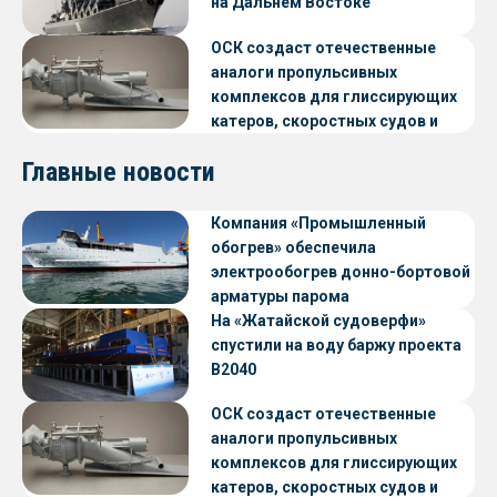
на Дальнем Востоке
ОСК создаст отечественные
аналоги пропульсивных
комплексов для глиссирующих
катеров, скоростных судов и
судов с малой осадкой
Главные новости
Компания «Промышленный
обогрев» обеспечила
электрообогрев донно-бортовой
арматуры парома
«Петропавловск» проекта CNF22
На «Жатайской судоверфи»
спустили на воду баржу проекта
В2040
ОСК создаст отечественные
аналоги пропульсивных
комплексов для глиссирующих
катеров, скоростных судов и