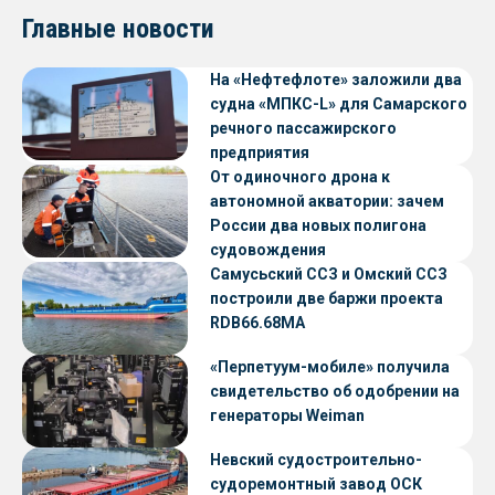
Главные новости
На «Нефтефлоте» заложили два
судна «МПКС-L» для Самарского
речного пассажирского
предприятия
От одиночного дрона к
автономной акватории: зачем
России два новых полигона
судовождения
Самусьский ССЗ и Омский ССЗ
построили две баржи проекта
RDB66.68МА
«Перпетуум-мобиле» получила
свидетельство об одобрении на
генераторы Weiman
Невский судостроительно-
судоремонтный завод ОСК