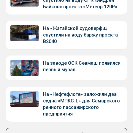
спустило на воду СПК «Андрей
Байков» проекта «Метеор 120Р»
На «Жатайской судоверфи»
спустили на воду баржу проекта
В2040
На заводе ОСК Севмаш появился
первый мурал
На «Нефтефлоте» заложили два
судна «МПКС-L» для Самарского
речного пассажирского
предприятия