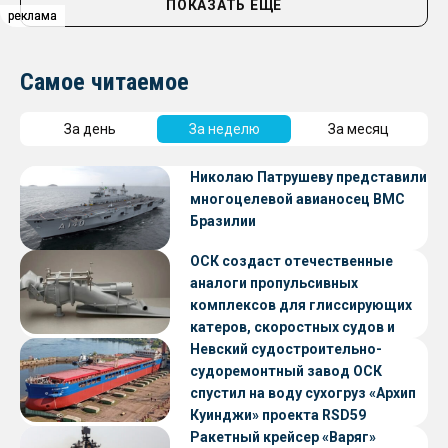
ПОКАЗАТЬ ЕЩЁ
реклама
реклама
реклама
Самое читаемое
За день
За неделю
За месяц
Николаю Патрушеву представили
многоцелевой авианосец ВМС
Бразилии
ОСК создаст отечественные
аналоги пропульсивных
комплексов для глиссирующих
катеров, скоростных судов и
судов с малой осадкой
Невский судостроительно-
судоремонтный завод ОСК
спустил на воду сухогруз «Архип
Куинджи» проекта RSD59
Ракетный крейсер «Варяг»