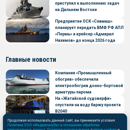
приступил к выполнению задач
на Дальнем Востоке
Предприятие ОСК «Севмаш»
планирует передать ВМФ РФ АПЛ
«Пермь» и крейсер «Адмирал
Нахимов» до конца 2026 года
Главные новости
Компания «Промышленный
обогрев» обеспечила
электрообогрев донно-бортовой
арматуры парома
«Петропавловск» проекта CNF22
На «Жатайской судоверфи»
спустили на воду баржу проекта
В2040
Продолжая использовать данный сайт, вы принимаете условия
ОСК создаст отечественные
Политики ООО «Медиапалуба» в отношении обработки
аналоги пропульсивных
персональных данных
,
Политики использования файлов cookies
и