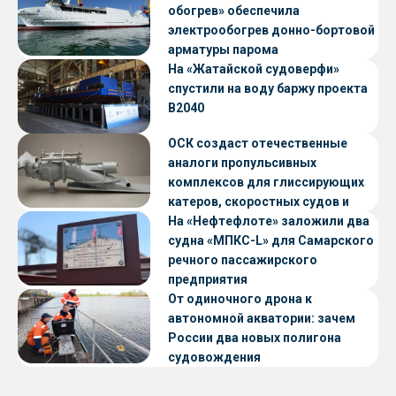
обогрев» обеспечила
электрообогрев донно-бортовой
арматуры парома
«Петропавловск» проекта CNF22
На «Жатайской судоверфи»
спустили на воду баржу проекта
В2040
ОСК создаст отечественные
аналоги пропульсивных
комплексов для глиссирующих
катеров, скоростных судов и
судов с малой осадкой
На «Нефтефлоте» заложили два
судна «МПКС-L» для Самарского
речного пассажирского
предприятия
От одиночного дрона к
автономной акватории: зачем
России два новых полигона
судовождения