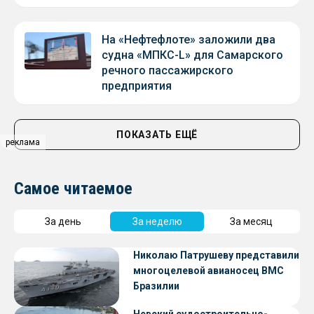
На «Нефтефлоте» заложили два
судна «МПКС-L» для Самарского
речного пассажирского
предприятия
ПОКАЗАТЬ ЕЩЁ
реклама
Самое читаемое
За день
За неделю
За месяц
Николаю Патрушеву представили
многоцелевой авианосец ВМС
Бразилии
Невский судостроительно-