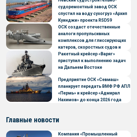
судоремонтный завод ОСК
спустил на воду сухогруз «Архип
Куинджи» проекта RSD59
ОСК создаст отечественные
аналоги пропульсивных
комплексов для глиссирующих
катеров, скоростных судов и
судов с малой осадкой
Ракетный крейсер «Варяг»
приступил к выполнению задач
на Дальнем Востоке
Предприятие ОСК «Севмаш»
планирует передать ВМФ РФ АПЛ
«Пермь» и крейсер «Адмирал
Нахимов» до конца 2026 года
Главные новости
Компания «Промышленный