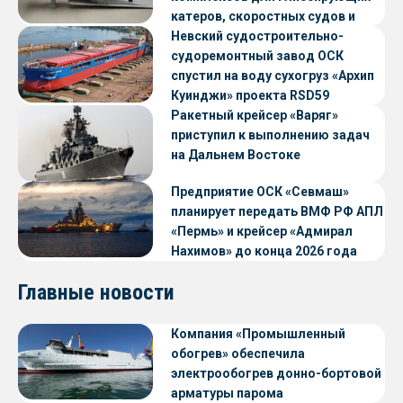
катеров, скоростных судов и
судов с малой осадкой
Невский судостроительно-
судоремонтный завод ОСК
спустил на воду сухогруз «Архип
Куинджи» проекта RSD59
Ракетный крейсер «Варяг»
приступил к выполнению задач
на Дальнем Востоке
Предприятие ОСК «Севмаш»
планирует передать ВМФ РФ АПЛ
«Пермь» и крейсер «Адмирал
Нахимов» до конца 2026 года
Главные новости
Компания «Промышленный
обогрев» обеспечила
электрообогрев донно-бортовой
арматуры парома