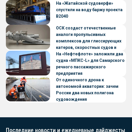
«Петропавловск» проекта CNF22
На «Жатайской судоверфи»
спустили на воду баржу проекта
В2040
ОСК создаст отечественные
аналоги пропульсивных
комплексов для глиссирующих
катеров, скоростных судов и
судов с малой осадкой
На «Нефтефлоте» заложили два
судна «МПКС-L» для Самарского
речного пассажирского
предприятия
От одиночного дрона к
автономной акватории: зачем
России два новых полигона
судовождения
Последние новости и ежедневные дайджесты