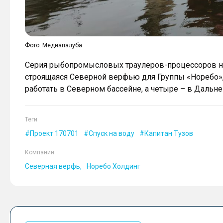
Фото: Медиапалуба
Серия рыбопромысловых траулеров-процессоров не
строящаяся Северной верфью для Группы «Норебо», с
работать в Северном бассейне, а четыре – в Дальн
Теги
Проект 170701
Спуск на воду
Капитан Тузов
Компании
Северная верфь
Норебо Холдинг