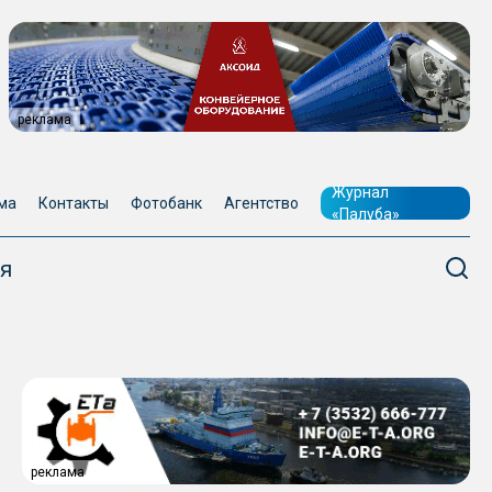
реклама
Журнал
ма
Контакты
Фотобанк
Агентство
«Палуба»
я
реклама