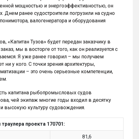
ышенной мощностью и энергоэффективностью, он
х. Днем ранее судостроители погрузили на судно
 понимотора, валогенератора и оборудования
в, «Капитан Тузов» будет передан заказчику в
аказ, мы в восторге от того, как он реализуется с
ваемся. Я уже ранее говорил – мы получаем
 ни у кого. С точки зрения архитектуры,
оматизации – это очень серьезные компетенции,
ем.
честь капитана рыбопромысловых судов
ова, чей экипаж многие годы входил в десятку
 и высокую культуру судовождения.
траулера проекта 170701:
81,6