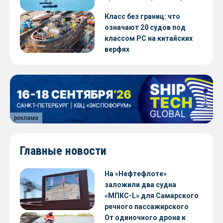
Класс без границ: что
означают 20 судов под
классом РС на китайских
верфях
реклама
Главные новости
На «Нефтефлоте»
заложили два судна
«МПКС-L» для Самарского
речного пассажирского
предприятия
От одиночного дрона к