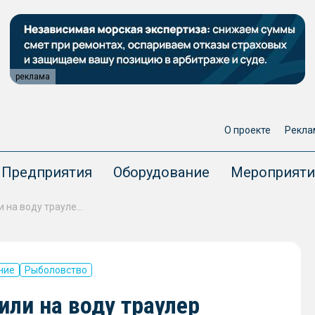
реклама
О проекте
Рекла
Предприятия
Оборудование
Мероприяти
На «Северной верфи» спустили на воду траулер «Капитан Тузов» проекта 170701
ние
Рыболовство
или на воду траулер