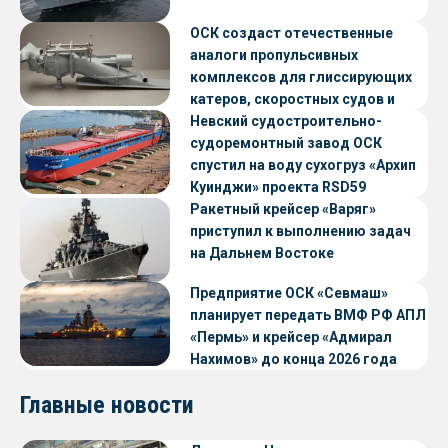
ОСК создаст отечественные
аналоги пропульсивных
комплексов для глиссирующих
катеров, скоростных судов и
судов с малой осадкой
Невский судостроительно-
судоремонтный завод ОСК
спустил на воду сухогруз «Архип
Куинджи» проекта RSD59
Ракетный крейсер «Варяг»
приступил к выполнению задач
на Дальнем Востоке
Предприятие ОСК «Севмаш»
планирует передать ВМФ РФ АПЛ
«Пермь» и крейсер «Адмирал
Нахимов» до конца 2026 года
Главные новости