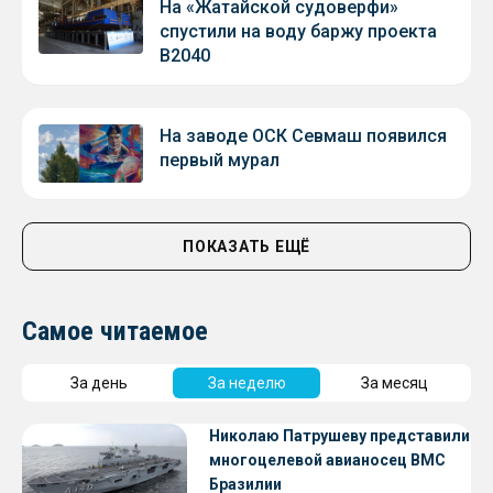
На «Жатайской судоверфи»
спустили на воду баржу проекта
В2040
На заводе ОСК Севмаш появился
первый мурал
ПОКАЗАТЬ ЕЩЁ
Самое читаемое
За день
За неделю
За месяц
Николаю Патрушеву представили
многоцелевой авианосец ВМС
Бразилии