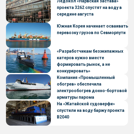
Ледокол «Нарвская застава»
проекта 3262 спустят на воду в
середине августа
Южная Корея начинает осваивать
перевозку грузов по Севморпути
«Разработчикам безэкипажных
катеров нужно вместе
формировать рынок, а не
конкурировать»
Компания «Промышленный
обогрев» обеспечила
электрообогрев донно-бортовой
арматуры парома
«Петропавловск» проекта CNF22
На «Жатайской судоверфи»
спустили на воду баржу проекта
В2040