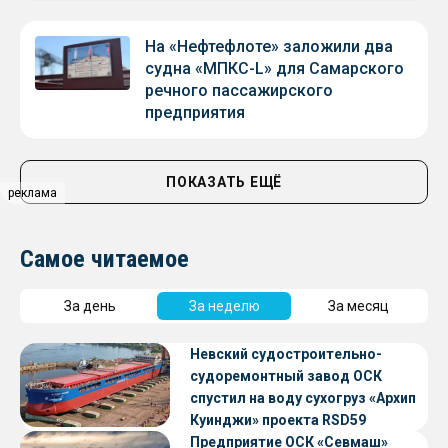
На «Нефтефлоте» заложили два
судна «МПКС-L» для Самарского
речного пассажирского
предприятия
ПОКАЗАТЬ ЕЩЁ
реклама
Самое читаемое
За день
За неделю
За месяц
Невский судостроительно-
судоремонтный завод ОСК
спустил на воду сухогруз «Архип
Куинджи» проекта RSD59
Предприятие ОСК «Севмаш»