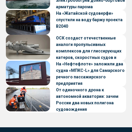
электрообогрев донно-бортовой
арматуры парома
«Петропавловск» проекта CNF22
На «Жатайской судоверфи»
спустили на воду баржу проекта
В2040
ОСК создаст отечественные
аналоги пропульсивных
комплексов для глиссирующих
катеров, скоростных судов и
судов с малой осадкой
На «Нефтефлоте» заложили два
судна «МПКС-L» для Самарского
речного пассажирского
предприятия
От одиночного дрона к
автономной акватории: зачем
России два новых полигона
судовождения