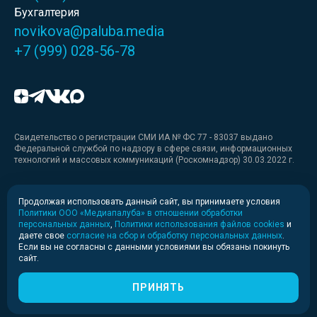
Бухгалтерия
novikova@paluba.media
+7 (999) 028-56-78
Свидетельство о регистрации СМИ ИА № ФС 77 - 83037 выдано
Федеральной службой по надзору в сфере связи, информационных
технологий и массовых коммуникаций (Роскомнадзор) 30.03.2022 г.
Медиакит
Продолжая использовать данный сайт, вы принимаете условия
Политики ООО «Медиапалуба» в отношении обработки
Медиакит для печати
персональных данных
,
Политики использования файлов cookies
и
даете свое
согласие на сбор и обработку персональных данных
.
Если вы не согласны с данными условиями вы обязаны покинуть
Политика конфиденциальности
сайт.
© 2020-2026 Информационное агентство «Медиапалуба»
(6+).
ПРИНЯТЬ