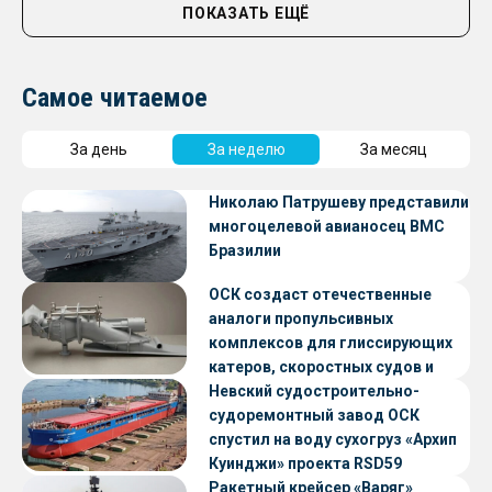
ПОКАЗАТЬ ЕЩЁ
Самое читаемое
За день
За неделю
За месяц
Николаю Патрушеву представили
многоцелевой авианосец ВМС
Бразилии
ОСК создаст отечественные
аналоги пропульсивных
комплексов для глиссирующих
катеров, скоростных судов и
судов с малой осадкой
Невский судостроительно-
судоремонтный завод ОСК
спустил на воду сухогруз «Архип
Куинджи» проекта RSD59
Ракетный крейсер «Варяг»