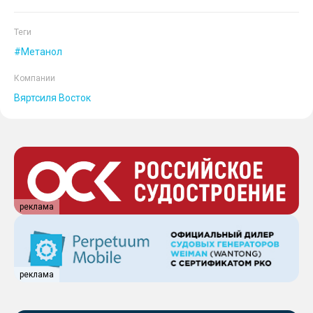
Теги
Метанол
Компании
Вяртсиля Восток
реклама
реклама