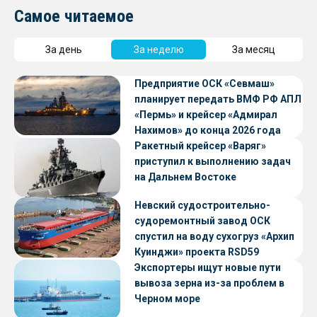
Самое читаемое
За день
За неделю
За месяц
Предприятие ОСК «Севмаш»
планирует передать ВМФ РФ АПЛ
«Пермь» и крейсер «Адмирал
Нахимов» до конца 2026 года
Ракетный крейсер «Варяг»
приступил к выполнению задач
на Дальнем Востоке
Невский судостроительно-
судоремонтный завод ОСК
спустил на воду сухогруз «Архип
Куинджи» проекта RSD59
Экспортеры ищут новые пути
вывоза зерна из-за проблем в
Черном море