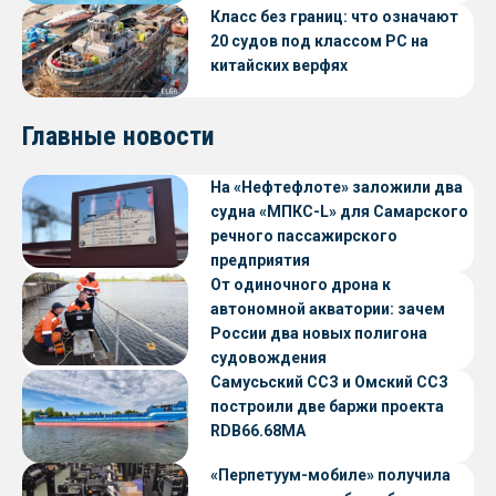
Класс без границ: что означают
20 судов под классом РС на
китайских верфях
Главные новости
На «Нефтефлоте» заложили два
судна «МПКС-L» для Самарского
речного пассажирского
предприятия
От одиночного дрона к
автономной акватории: зачем
России два новых полигона
судовождения
Самусьский ССЗ и Омский ССЗ
построили две баржи проекта
RDB66.68МА
«Перпетуум-мобиле» получила