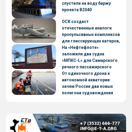
CNF22
спустили на воду баржу
проекта В2040
ОСК создаст
отечественные аналоги
пропульсивных комплексов
для глиссирующих катеров,
скоростных судов и судов с
На «Нефтефлоте»
малой осадкой
заложили два судна
«МПКС-L» для Самарского
речного пассажирского
предприятия
От одиночного дрона к
автономной акватории:
зачем России два новых
полигона судовождения