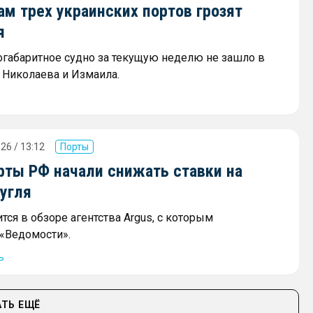
м трех украинских портов грозят
я
огабаритное судно за текущую неделю не зашло в
 Николаева и Измаила.
26 / 13:12
Порты
ты РФ начали снижать ставки на
угля
тся в обзоре агентства Argus, с которым
«Ведомости».
ь
ТЬ ЕЩЁ