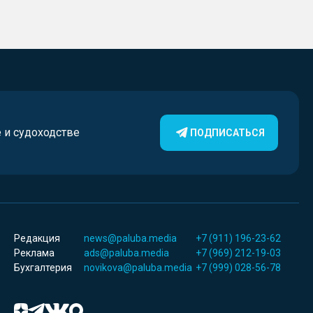
е и судоходстве
ПОДПИСАТЬСЯ
Редакция
news@paluba.media
+7 (911) 196-23-62
Реклама
ads@paluba.media
+7 (969) 212-19-03
Бухгалтерия
novikova@paluba.media
+7 (999) 028-56-78