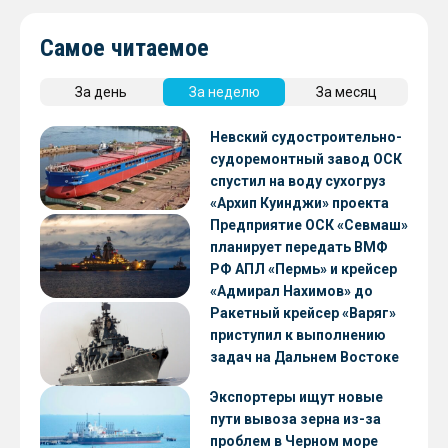
Самое читаемое
За день
За неделю
За месяц
Невский судостроительно-
судоремонтный завод ОСК
спустил на воду сухогруз
«Архип Куинджи» проекта
RSD59
Предприятие ОСК «Севмаш»
планирует передать ВМФ
РФ АПЛ «Пермь» и крейсер
«Адмирал Нахимов» до
конца 2026 года
Ракетный крейсер «Варяг»
приступил к выполнению
задач на Дальнем Востоке
Экспортеры ищут новые
пути вывоза зерна из-за
проблем в Черном море