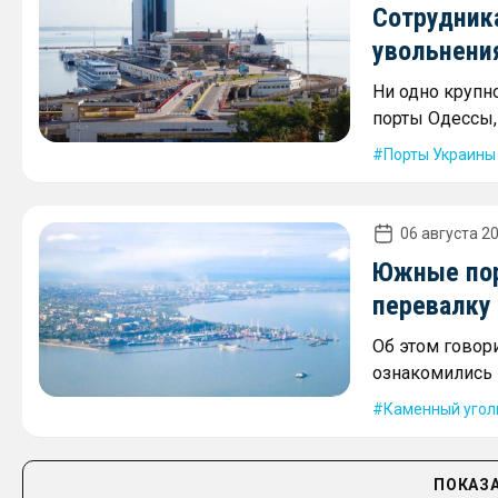
Сотрудника
увольнени
Ни одно крупн
порты Одессы,
Порты Украины
06 августа 20
Южные пор
перевалку 
Об этом говори
ознакомились 
Каменный угол
ПОКАЗА