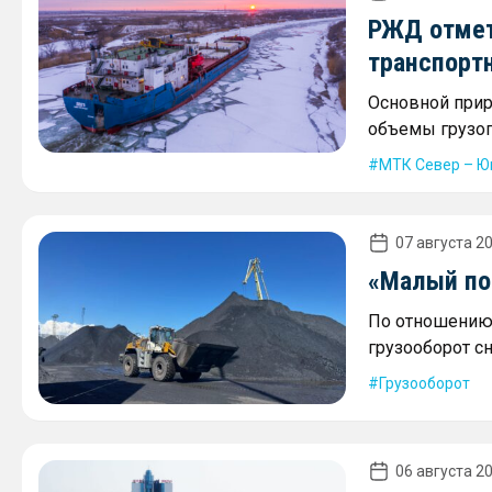
РЖД отмет
транспорт
Основной прир
объемы грузоп
МТК Север – Ю
07 августа 20
«Малый пор
По отношению 
грузооборот сн
Грузооборот
06 августа 20