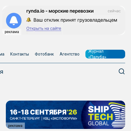
реклама
Журнал
ма
Контакты
Фотобанк
Агентство
«Палуба»
я
реклама