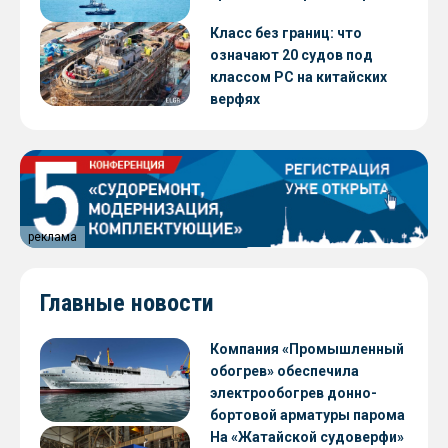
Класс без границ: что
означают 20 судов под
классом РС на китайских
верфях
реклама
Главные новости
Компания «Промышленный
обогрев» обеспечила
электрообогрев донно-
бортовой арматуры парома
«Петропавловск» проекта
На «Жатайской судоверфи»