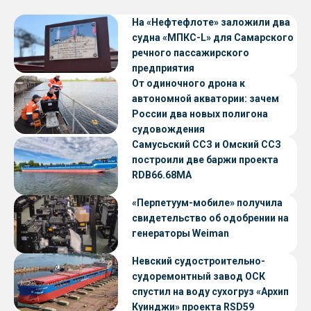
На «Нефтефлоте» заложили два
судна «МПКС-L» для Самарского
речного пассажирского
предприятия
От одиночного дрона к
автономной акватории: зачем
России два новых полигона
судовождения
Самусьский ССЗ и Омский ССЗ
построили две баржи проекта
RDB66.68МА
«Перпетуум-мобиле» получила
свидетельство об одобрении на
генераторы Weiman
Невский судостроительно-
судоремонтный завод ОСК
спустил на воду сухогруз «Архип
Куинджи» проекта RSD59