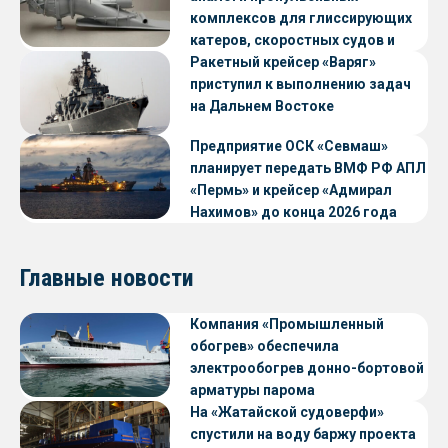
комплексов для глиссирующих
катеров, скоростных судов и
судов с малой осадкой
Ракетный крейсер «Варяг»
приступил к выполнению задач
на Дальнем Востоке
Предприятие ОСК «Севмаш»
планирует передать ВМФ РФ АПЛ
«Пермь» и крейсер «Адмирал
Нахимов» до конца 2026 года
Главные новости
Компания «Промышленный
обогрев» обеспечила
электрообогрев донно-бортовой
арматуры парома
«Петропавловск» проекта CNF22
На «Жатайской судоверфи»
спустили на воду баржу проекта