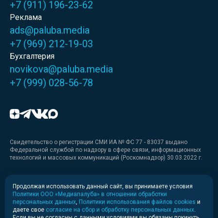
+7 (911) 196-23-62
Реклама
ads@paluba.media
+7 (969) 212-19-03
Бухгалтерия
novikova@paluba.media
+7 (999) 028-56-78
Свидетельство о регистрации СМИ ИА № ФС 77 - 83037 выдано
Федеральной службой по надзору в сфере связи, информационных
технологий и массовых коммуникаций (Роскомнадзор) 30.03.2022 г.
Медиакит
Продолжая использовать данный сайт, вы принимаете условия
Политики ООО «Медиапалуба» в отношении обработки
Медиакит для печати
персональных данных
,
Политики использования файлов cookies
и
даете свое
согласие на сбор и обработку персональных данных
.
Если вы не согласны с данными условиями вы обязаны покинуть