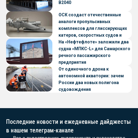
В2040
ОСК создаст отечественные
аналоги пропульсивных
комплексов для глиссирующих
катеров, скоростных судов и
судов с малой осадкой
На «Нефтефлоте» заложили два
судна «МПКС-L» для Самарского
речного пассажирского
предприятия
От одиночного дрона к
автономной акватории: зачем
России два новых полигона
судовождения
Последние новости и ежедневные дайджесты
в нашем телеграм-канале