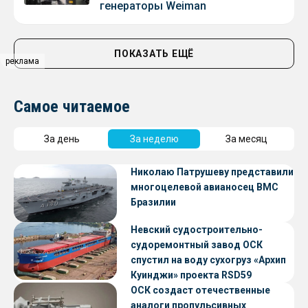
генераторы Weiman
ПОКАЗАТЬ ЕЩЁ
реклама
Самое читаемое
За день
За неделю
За месяц
Николаю Патрушеву представили
многоцелевой авианосец ВМС
Бразилии
Невский судостроительно-
судоремонтный завод ОСК
спустил на воду сухогруз «Архип
Куинджи» проекта RSD59
ОСК создаст отечественные
аналоги пропульсивных