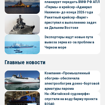
планирует передать ВМФ РФ АПЛ
«Пермь» и крейсер «Адмирал
Нахимов» до конца 2026 года
Ракетный крейсер «Варяг»
приступил к выполнению задач
на Дальнем Востоке
Экспортеры ищут новые пути
вывоза зерна из-за проблем в
Черном море
Главные новости
Компания «Промышленный
обогрев» обеспечила
электрообогрев донно-бортовой
арматуры парома
«Петропавловск» проекта CNF22
На «Жатайской судоверфи»
спустили на воду баржу проекта
В2040