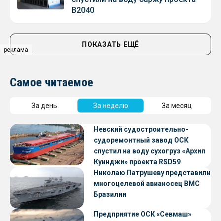
В2040
ПОКАЗАТЬ ЕЩЁ
реклама
Самое читаемое
За день
За неделю
За месяц
Невский судостроительно-
судоремонтный завод ОСК
спустил на воду сухогруз «Архип
Куинджи» проекта RSD59
Николаю Патрушеву представили
многоцелевой авианосец ВМС
Бразилии
Предприятие ОСК «Севмаш»