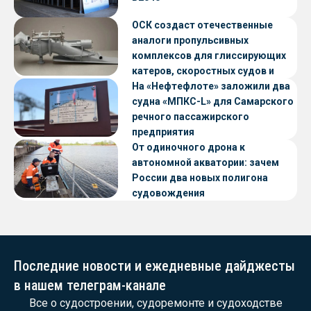
ОСК создаст отечественные
аналоги пропульсивных
комплексов для глиссирующих
катеров, скоростных судов и
судов с малой осадкой
На «Нефтефлоте» заложили два
судна «МПКС-L» для Самарского
речного пассажирского
предприятия
От одиночного дрона к
автономной акватории: зачем
России два новых полигона
судовождения
Последние новости и ежедневные дайджесты
в нашем телеграм-канале
Все о судостроении, судоремонте и судоходстве