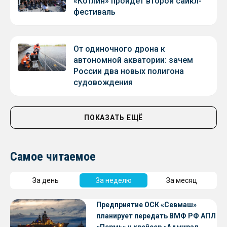
«Котлин» пройдет второй сайкл-
фестиваль
От одиночного дрона к
автономной акватории: зачем
России два новых полигона
судовождения
ПОКАЗАТЬ ЕЩЁ
Самое читаемое
За день
За неделю
За месяц
Предприятие ОСК «Севмаш»
планирует передать ВМФ РФ АПЛ