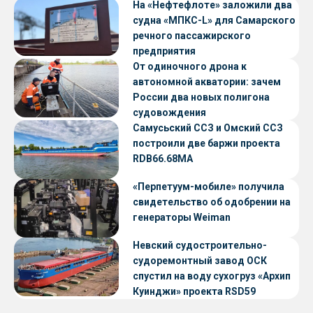
На «Нефтефлоте» заложили два
судна «МПКС-L» для Самарского
речного пассажирского
предприятия
От одиночного дрона к
автономной акватории: зачем
России два новых полигона
судовождения
Самусьский ССЗ и Омский ССЗ
построили две баржи проекта
RDB66.68МА
«Перпетуум-мобиле» получила
свидетельство об одобрении на
генераторы Weiman
Невский судостроительно-
судоремонтный завод ОСК
спустил на воду сухогруз «Архип
Куинджи» проекта RSD59