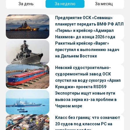
За день
За неделю
За месяц
Предприятие ОСК «Севмаш»
планирует передать ВМФ РФ АПЛ
«Пермь» и крейсер «Адмирал
Нахимов» до конца 2026 года
Ракетный крейсер «Варяг»
приступил к выполнению задач
на Дальнем Востоке
Невский судостроительно-
судоремонтный завод ОСК
спустил на воду сухогруз «Архип
Куинджи» проекта RSD59
Экспортеры ищут новые пути
вывоза зерна из-за проблем в
Черном море
Класс без границ: что означают
20 судов под классом РС на