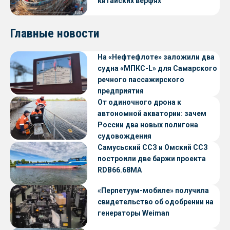
китайских верфях
Главные новости
На «Нефтефлоте» заложили два
судна «МПКС-L» для Самарского
речного пассажирского
предприятия
От одиночного дрона к
автономной акватории: зачем
России два новых полигона
судовождения
Самусьский ССЗ и Омский ССЗ
построили две баржи проекта
RDB66.68МА
«Перпетуум-мобиле» получила
свидетельство об одобрении на
генераторы Weiman