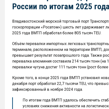
России по итогам 2025 год
Владивостокский морской торговый порт Транспортн
госкорпорации «Росатом») шесть лет удерживает ли
2025 года ВМТП обработал более 805 тысяч TEU.
Объём перевалки импортных легковых транспортны
терминале, расположенном на территории ВМТП, дос
превышает результат позапрошлого года. Также ро
перевалка алюминия составила 214 тысяч тонн (на
перевалки чугуна достиг 111 тысяч тонн (рост более ч
Кроме того, в конце 2025 года ВМТП установил новы
декабря порт обработал 22,7 тысячи TEU, что пре
зафиксированный в ноябре 2024 года.
По итогам года ВМТП удалось обеспечить ст
условиях снижения активности на логистичес