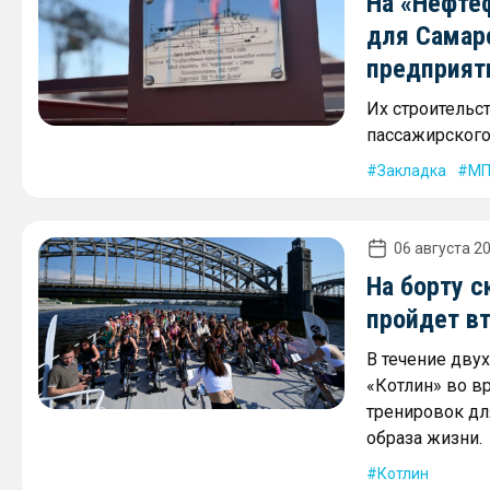
На «Нефте
для Самар
предприят
Их строительс
пассажирского 
Закладка
МП
06 августа 20
На борту с
пройдет в
В течение дву
«Котлин» во в
тренировок дл
образа жизни.
Котлин