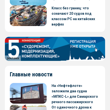
Класс без границ: что
означают 20 судов под
классом РС на китайских
верфях
реклама
Главные новости
На «Нефтефлоте»
заложили два судна
«МПКС-L» для Самарского
речного пассажирского
предприятия
От одиночного дрона к