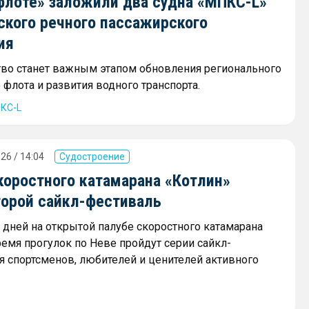
флоте» заложили два судна «МПКС-L»
ского речного пассажирского
ия
тво станет важным этапом обновления регионального
флота и развития водного транспорта.
КС-L
26 / 14:04
Судостроение
коростного катамарана «Котлин»
торой сайкл-фестиваль
х дней на открытой палубе скоростного катамарана
ремя прогулок по Неве пройдут серии сайкл-
я спортсменов, любителей и ценителей активного