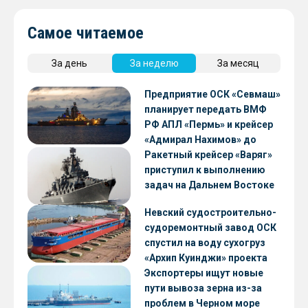
Самое читаемое
За день
За неделю
За месяц
Предприятие ОСК «Севмаш»
планирует передать ВМФ
РФ АПЛ «Пермь» и крейсер
«Адмирал Нахимов» до
конца 2026 года
Ракетный крейсер «Варяг»
приступил к выполнению
задач на Дальнем Востоке
Невский судостроительно-
судоремонтный завод ОСК
спустил на воду сухогруз
«Архип Куинджи» проекта
RSD59
Экспортеры ищут новые
пути вывоза зерна из-за
проблем в Черном море