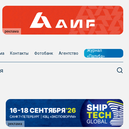
реклама
Журнал
ма
Контакты
Фотобанк
Агентство
«Палуба»
я
реклама