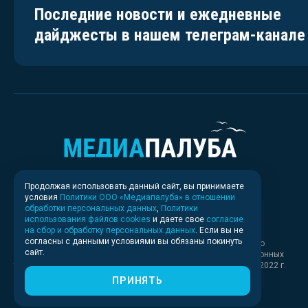
Последние новости и ежедневные
дайджесты в нашем телеграм-канале
Продолжая использовать данный сайт, вы принимаете
условия
Политики ООО «Медиапалуба» в отношении
обработки персональных данных
,
Политики
использования файлов cookies
и даете свое
согласие
на сбор и обработку персональных данных
. Если вы не
согласны с данными условиями вы обязаны покинуть
Свидетельство о регистрации СМИ ИА № ФС 77 - 83037 выдано
сайт.
Федеральной службой по надзору в сфере связи, информационных
технологий и массовых коммуникаций (Роскомнадзор) 30.03.2022 г.
ПРИНЯТЬ