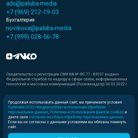
ads@paluba.media
+7 (969) 212-19-03
Бухгалтерия
novikova@paluba.media
+7 (999) 028-56-78
Свидетельство о регистрации СМИ ИА № ФС 77 - 83037 выдано
Федеральной службой по надзору в сфере связи, информационных
технологий и массовых коммуникаций (Роскомнадзор) 30.03.2022 г.
Медиакит
Продолжая использовать данный сайт, вы принимаете условия
Политики ООО «Медиапалуба» в отношении обработки
Медиакит для печати
персональных данных
,
Политики использования файлов cookies
и
даете свое
согласие на сбор и обработку персональных данных
.
Если вы не согласны с данными условиями вы обязаны покинуть
Политика конфиденциальности
сайт.
© 2020-2026 Информационное агентство «Медиапалуба»