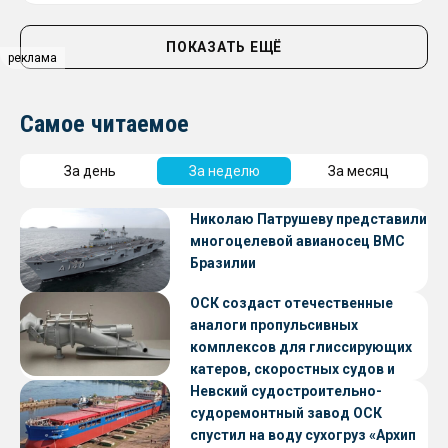
ПОКАЗАТЬ ЕЩЁ
реклама
Самое читаемое
За день
За неделю
За месяц
Николаю Патрушеву представили
многоцелевой авианосец ВМС
Бразилии
ОСК создаст отечественные
аналоги пропульсивных
комплексов для глиссирующих
катеров, скоростных судов и
судов с малой осадкой
Невский судостроительно-
судоремонтный завод ОСК
спустил на воду сухогруз «Архип