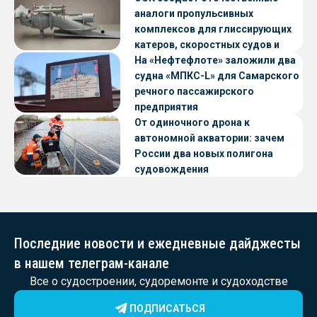
аналоги пропульсивных
комплексов для глиссирующих
катеров, скоростных судов и
судов с малой осадкой
На «Нефтефлоте» заложили два
судна «МПКС-L» для Самарского
речного пассажирского
предприятия
От одиночного дрона к
автономной акватории: зачем
России два новых полигона
судовождения
Последние новости и ежедневные дайджесты
в нашем телеграм-канале
Все о судостроении, судоремонте и судоходстве
ПОДПИСАТЬСЯ