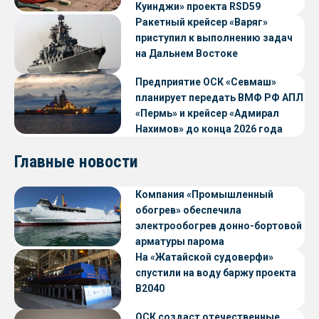
Куинджи» проекта RSD59
Ракетный крейсер «Варяг»
приступил к выполнению задач
на Дальнем Востоке
Предприятие ОСК «Севмаш»
планирует передать ВМФ РФ АПЛ
«Пермь» и крейсер «Адмирал
Нахимов» до конца 2026 года
Главные новости
Компания «Промышленный
обогрев» обеспечила
электрообогрев донно-бортовой
арматуры парома
«Петропавловск» проекта CNF22
На «Жатайской судоверфи»
спустили на воду баржу проекта
В2040
ОСК создаст отечественные