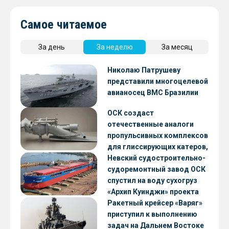
Самое читаемое
За день
За неделю
За месяц
Николаю Патрушеву
представили многоцелевой
авианосец ВМС Бразилии
ОСК создаст
отечественные аналоги
пропульсивных комплексов
для глиссирующих катеров,
скоростных судов и судов с
Невский судостроительно-
малой осадкой
судоремонтный завод ОСК
спустил на воду сухогруз
«Архип Куинджи» проекта
RSD59
Ракетный крейсер «Варяг»
приступил к выполнению
задач на Дальнем Востоке