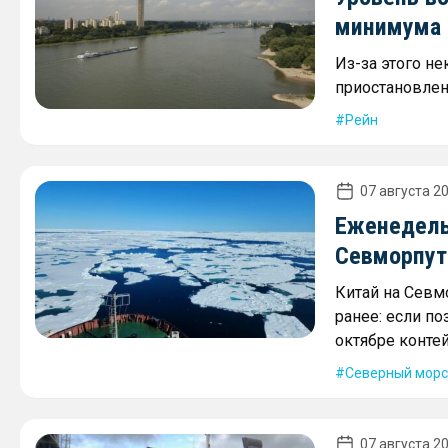
минимума 2
Из-за этого не
приостановлен
Рейн
07 августа 20
Еженедель
Севморпути
Китай на Севм
ранее: если по
октябре контей
Северный морс
07 августа 20