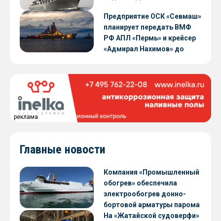
Предприятие ОСК «Севмаш»
планирует передать ВМФ
РФ АПЛ «Пермь» и крейсер
«Адмирал Нахимов» до
конца 2026 года
реклама
Главные новости
Компания «Промышленный
обогрев» обеспечила
электрообогрев донно-
бортовой арматуры парома
«Петропавловск» проекта
На «Жатайской судоверфи»