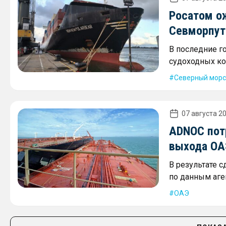
Росатом о
Севморпути
В последние г
судоходных ко
Северный морс
07 августа 20
ADNOC пот
выхода ОА
В результате 
по данным аген
ОАЭ