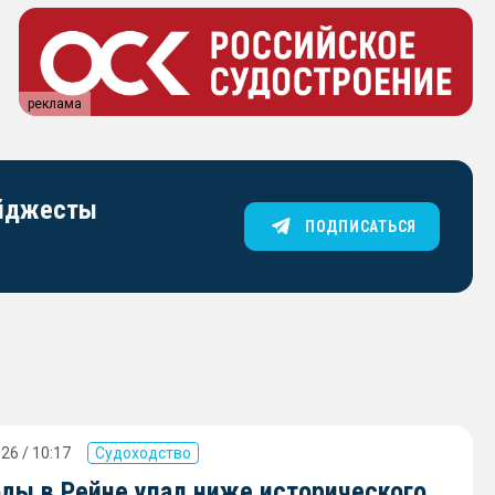
реклама
айджесты
ПОДПИСАТЬСЯ
26 / 10:17
Судоходство
оды в Рейне упал ниже исторического