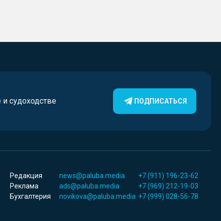
е и судоходстве
ПОДПИСАТЬСЯ
Редакция
news@paluba.media
+7 (911) 196-23-62
Реклама
ads@paluba.media
+7 (969) 212-19-03
Бухгалтерия
novikova@paluba.media
+7 (999) 028-56-78