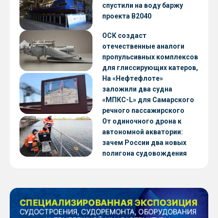
CNF22
спустили на воду баржу
проекта В2040
ОСК создаст
отечественные аналоги
пропульсивных комплексов
для глиссирующих катеров,
скоростных судов и судов с
На «Нефтефлоте»
малой осадкой
заложили два судна
«МПКС-L» для Самарского
речного пассажирского
предприятия
От одиночного дрона к
автономной акватории:
зачем России два новых
полигона судовождения