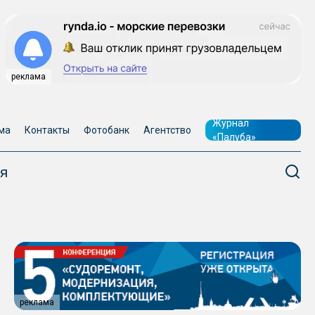
реклама
Журнал
ма
Контакты
Фотобанк
Агентство
«Палуба»
я
реклама