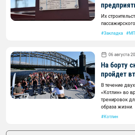
предприят
Их строительс
пассажирского 
Закладка
МП
06 августа 20
На борту с
пройдет в
В течение дву
«Котлин» во в
тренировок дл
образа жизни.
Котлин