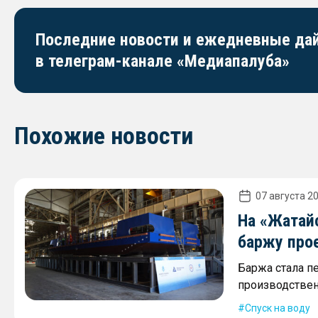
Последние новости и ежедневные д
в телеграм-канале «Медиапалуба»
Похожие новости
07 августа 20
На «Жатай
баржу про
Баржа стала п
производствен
Спуск на воду