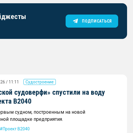
айджесты
ПОДПИСАТЬСЯ
26 / 11:11
Судостроение
ской судоверфи» спустили на воду
екта В2040
ервым судном, построенным на новой
ной площадке предприятия.
Проект В2040