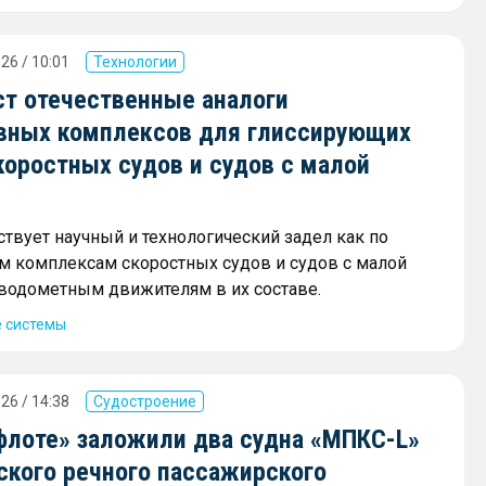
26 / 10:01
Технологии
ст отечественные аналоги
вных комплексов для глиссирующих
коростных судов и судов с малой
ствует научный и технологический задел как по
 комплексам скоростных судов и судов с малой
и водометным движителям в их составе.
 системы
26 / 14:38
Судостроение
флоте» заложили два судна «МПКС-L»
ского речного пассажирского