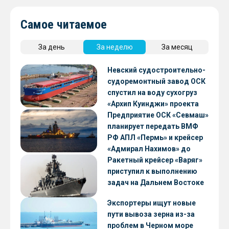
Самое читаемое
За день
За неделю
За месяц
Невский судостроительно-
судоремонтный завод ОСК
спустил на воду сухогруз
«Архип Куинджи» проекта
RSD59
Предприятие ОСК «Севмаш»
планирует передать ВМФ
РФ АПЛ «Пермь» и крейсер
«Адмирал Нахимов» до
конца 2026 года
Ракетный крейсер «Варяг»
приступил к выполнению
задач на Дальнем Востоке
Экспортеры ищут новые
пути вывоза зерна из-за
проблем в Черном море