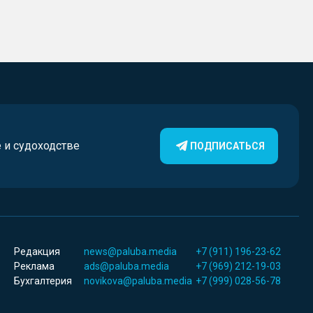
е и судоходстве
ПОДПИСАТЬСЯ
Редакция
news@paluba.media
+7 (911) 196-23-62
Реклама
ads@paluba.media
+7 (969) 212-19-03
Бухгалтерия
novikova@paluba.media
+7 (999) 028-56-78