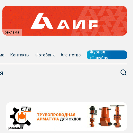
реклама
Журнал
ма
Контакты
Фотобанк
Агентство
«Палуба»
я
реклама