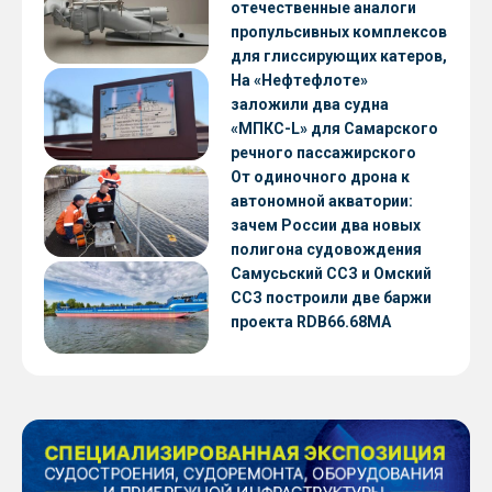
отечественные аналоги
пропульсивных комплексов
для глиссирующих катеров,
скоростных судов и судов с
На «Нефтефлоте»
малой осадкой
заложили два судна
«МПКС-L» для Самарского
речного пассажирского
предприятия
От одиночного дрона к
автономной акватории:
зачем России два новых
полигона судовождения
Самусьский ССЗ и Омский
ССЗ построили две баржи
проекта RDB66.68МА