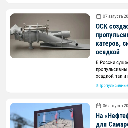
07 августа 20
ОСК созда
пропульси
катеров, с
осадкой
В России суще
пропульсивным
осадкой, так 
Пропульсивные
06 августа 20
На «Нефте
для Самар